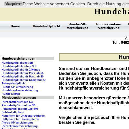
Diese Website verwendet Cookies. Durch die Nutzung dies
Akzeptieren
Hundeha
V.
Tel.: 048
Hun
Hundeversicherungen:
Hundehaftpflicht mit SB
Hundehaftpflicht ohne SB
Sie sind stolzer Hundbesitzer und l
Hundehaftpflicht für 2 Hunde
Bedenken Sie jedoch, dass Ihr Hu
Hundehaftpflicht für Pers. ab 55
Hundehaftpflicht für Pers. ab 60
für den Sie in unbegrenzter Höhe 
Hundehaftpflicht für Kampfhunde
sich vor eventuellen Kosten mit d
Zwingerhaftpflicht
Hunde-OP-Versicherung
Hundehaftpflichtversicherung für 
Hundekrankenversicherung
Hunde-Kombi
Mit unseren besonders günstigen A
Pferdeversicherungen:
maßgeschneiderte Hundehaftpflich
Pferdehaftpflicht mit SB
Pferdehaftpflicht ohne SB
deutschlandweit.
Ponyhaftpflicht (bis 148 cm)
Fohlenhaftpflicht
Haftpflicht für Gnadenbrotpferde
Vergleichen Sie jetzt auch Ihre Hun
Haftpflicht für Beistellpferde
beraten Sie gerne.
Pferde-OP-Versicherung
Pferdekrankenversicherung