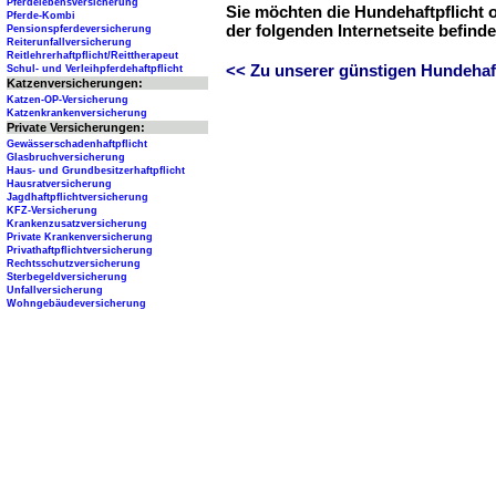
Pferdelebensversicherung
Sie möchten die Hundehaftpflicht 
Pferde-Kombi
der folgenden Internetseite befind
Pensionspferdeversicherung
Reiterunfallversicherung
Reitlehrerhaftpflicht/Reittherapeut
<< Zu unserer günstigen Hundehaftp
Schul- und Verleihpferdehaftpflicht
Katzenversicherungen:
Katzen-OP-Versicherung
Katzenkrankenversicherung
Private Versicherungen:
Gewässerschadenhaftpflicht
Glasbruchversicherung
Haus- und Grundbesitzerhaftpflicht
Hausratversicherung
Jagdhaftpflichtversicherung
KFZ-Versicherung
Krankenzusatzversicherung
Private Krankenversicherung
Privathaftpflichtversicherung
Rechtsschutzversicherung
Sterbegeldversicherung
Unfallversicherung
Wohngebäudeversicherung