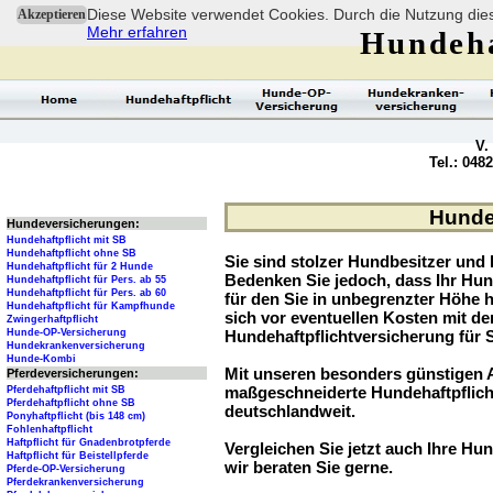
Diese Website verwendet Cookies. Durch die Nutzung dies
Akzeptieren
Mehr erfahren
Hundeha
V.
Tel.: 048
Hundeh
Hundeversicherungen:
Hundehaftpflicht mit SB
Hundehaftpflicht ohne SB
Sie sind stolzer Hundbesitzer und l
Hundehaftpflicht für 2 Hunde
Bedenken Sie jedoch, dass Ihr Hu
Hundehaftpflicht für Pers. ab 55
Hundehaftpflicht für Pers. ab 60
für den Sie in unbegrenzter Höhe 
Hundehaftpflicht für Kampfhunde
sich vor eventuellen Kosten mit d
Zwingerhaftpflicht
Hunde-OP-Versicherung
Hundehaftpflichtversicherung für 
Hundekrankenversicherung
Hunde-Kombi
Mit unseren besonders günstigen A
Pferdeversicherungen:
maßgeschneiderte Hundehaftpflich
Pferdehaftpflicht mit SB
Pferdehaftpflicht ohne SB
deutschlandweit.
Ponyhaftpflicht (bis 148 cm)
Fohlenhaftpflicht
Haftpflicht für Gnadenbrotpferde
Vergleichen Sie jetzt auch Ihre Hun
Haftpflicht für Beistellpferde
wir beraten Sie gerne.
Pferde-OP-Versicherung
Pferdekrankenversicherung