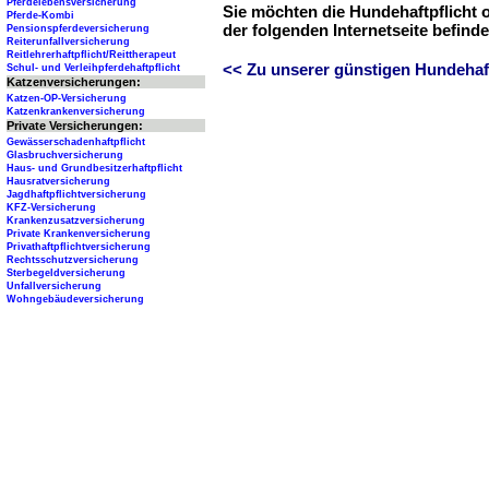
Pferdelebensversicherung
Sie möchten die Hundehaftpflicht 
Pferde-Kombi
der folgenden Internetseite befind
Pensionspferdeversicherung
Reiterunfallversicherung
Reitlehrerhaftpflicht/Reittherapeut
<< Zu unserer günstigen Hundehaftp
Schul- und Verleihpferdehaftpflicht
Katzenversicherungen:
Katzen-OP-Versicherung
Katzenkrankenversicherung
Private Versicherungen:
Gewässerschadenhaftpflicht
Glasbruchversicherung
Haus- und Grundbesitzerhaftpflicht
Hausratversicherung
Jagdhaftpflichtversicherung
KFZ-Versicherung
Krankenzusatzversicherung
Private Krankenversicherung
Privathaftpflichtversicherung
Rechtsschutzversicherung
Sterbegeldversicherung
Unfallversicherung
Wohngebäudeversicherung