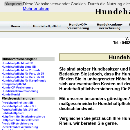
Diese Website verwendet Cookies. Durch die Nutzung dies
Akzeptieren
Mehr erfahren
Hundeha
V.
Tel.: 048
Hundeha
Hundeversicherungen:
Hundehaftpflicht mit SB
Hundehaftpflicht ohne SB
Sie sind stolzer Hundbesitzer und l
Hundehaftpflicht für 2 Hunde
Bedenken Sie jedoch, dass Ihr Hu
Hundehaftpflicht für Pers. ab 55
Hundehaftpflicht für Pers. ab 60
für den Sie in unbegrenzter Höhe 
Hundehaftpflicht für Kampfhunde
sich vor eventuellen Kosten mit d
Zwingerhaftpflicht
Hunde-OP-Versicherung
Hundehaftpflichtversicherung für 
Hundekrankenversicherung
Hunde-Kombi
Mit unseren besonders günstigen A
Pferdeversicherungen:
maßgeschneiderte Hundehaftpflich
Pferdehaftpflicht mit SB
Pferdehaftpflicht ohne SB
deutschlandweit.
Ponyhaftpflicht (bis 148 cm)
Fohlenhaftpflicht
Haftpflicht für Gnadenbrotpferde
Vergleichen Sie jetzt auch Ihre Hun
Haftpflicht für Beistellpferde
Rhein, wir beraten Sie gerne.
Pferde-OP-Versicherung
Pferdekrankenversicherung