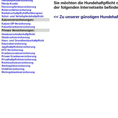
Pferdelebensversicherung
Sie möchten die Hundehaftpflicht 
Pferde-Kombi
der folgenden Internetseite befind
Pensionspferdeversicherung
Reiterunfallversicherung
Reitlehrerhaftpflicht/Reittherapeut
<< Zu unserer günstigen Hundehaftp
Schul- und Verleihpferdehaftpflicht
Katzenversicherungen:
Katzen-OP-Versicherung
Katzenkrankenversicherung
Private Versicherungen:
Gewässerschadenhaftpflicht
Glasbruchversicherung
Haus- und Grundbesitzerhaftpflicht
Hausratversicherung
Jagdhaftpflichtversicherung
KFZ-Versicherung
Krankenzusatzversicherung
Private Krankenversicherung
Privathaftpflichtversicherung
Rechtsschutzversicherung
Sterbegeldversicherung
Unfallversicherung
Wohngebäudeversicherung