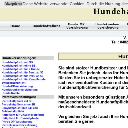
Diese Website verwendet Cookies. Durch die Nutzung dies
Akzeptieren
Hundeha
V.
Tel.: 048
Hun
Hundeversicherungen:
Hundehaftpflicht mit SB
Hundehaftpflicht ohne SB
Sie sind stolzer Hundbesitzer und l
Hundehaftpflicht für 2 Hunde
Bedenken Sie jedoch, dass Ihr Hu
Hundehaftpflicht für Pers. ab 55
Hundehaftpflicht für Pers. ab 60
für den Sie in unbegrenzter Höhe 
Hundehaftpflicht für Kampfhunde
sich vor eventuellen Kosten mit d
Zwingerhaftpflicht
Hunde-OP-Versicherung
Hundehaftpflichtversicherung für 
Hundekrankenversicherung
Hunde-Kombi
Mit unseren besonders günstigen A
Pferdeversicherungen:
maßgeschneiderte Hundehaftpflich
Pferdehaftpflicht mit SB
Pferdehaftpflicht ohne SB
deutschlandweit.
Ponyhaftpflicht (bis 148 cm)
Fohlenhaftpflicht
Haftpflicht für Gnadenbrotpferde
Vergleichen Sie jetzt auch Ihre Hun
Haftpflicht für Beistellpferde
beraten Sie gerne.
Pferde-OP-Versicherung
Pferdekrankenversicherung