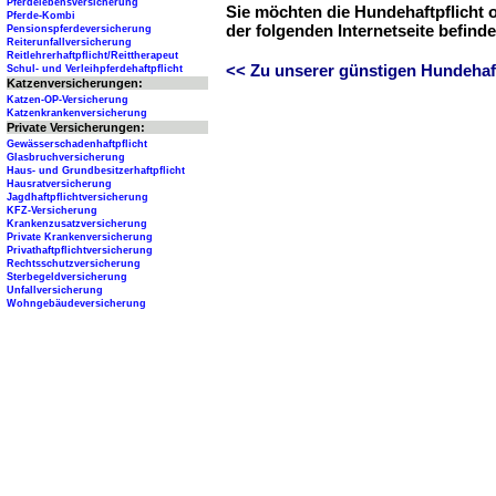
Pferdelebensversicherung
Sie möchten die Hundehaftpflicht 
Pferde-Kombi
der folgenden Internetseite befind
Pensionspferdeversicherung
Reiterunfallversicherung
Reitlehrerhaftpflicht/Reittherapeut
<< Zu unserer günstigen Hundehaftp
Schul- und Verleihpferdehaftpflicht
Katzenversicherungen:
Katzen-OP-Versicherung
Katzenkrankenversicherung
Private Versicherungen:
Gewässerschadenhaftpflicht
Glasbruchversicherung
Haus- und Grundbesitzerhaftpflicht
Hausratversicherung
Jagdhaftpflichtversicherung
KFZ-Versicherung
Krankenzusatzversicherung
Private Krankenversicherung
Privathaftpflichtversicherung
Rechtsschutzversicherung
Sterbegeldversicherung
Unfallversicherung
Wohngebäudeversicherung