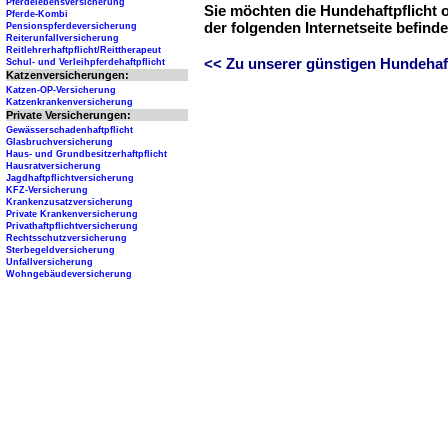
Pferdelebensversicherung
Sie möchten die Hundehaftpflicht 
Pferde-Kombi
der folgenden Internetseite befind
Pensionspferdeversicherung
Reiterunfallversicherung
Reitlehrerhaftpflicht/Reittherapeut
<< Zu unserer günstigen Hundehaftp
Schul- und Verleihpferdehaftpflicht
Katzenversicherungen:
Katzen-OP-Versicherung
Katzenkrankenversicherung
Private Versicherungen:
Gewässerschadenhaftpflicht
Glasbruchversicherung
Haus- und Grundbesitzerhaftpflicht
Hausratversicherung
Jagdhaftpflichtversicherung
KFZ-Versicherung
Krankenzusatzversicherung
Private Krankenversicherung
Privathaftpflichtversicherung
Rechtsschutzversicherung
Sterbegeldversicherung
Unfallversicherung
Wohngebäudeversicherung