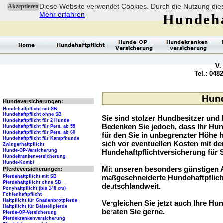
Diese Website verwendet Cookies. Durch die Nutzung dies
Akzeptieren
Mehr erfahren
Hundeha
V.
Tel.: 048
Hund
Hundeversicherungen:
Hundehaftpflicht mit SB
Hundehaftpflicht ohne SB
Sie sind stolzer Hundbesitzer und l
Hundehaftpflicht für 2 Hunde
Bedenken Sie jedoch, dass Ihr Hu
Hundehaftpflicht für Pers. ab 55
Hundehaftpflicht für Pers. ab 60
für den Sie in unbegrenzter Höhe 
Hundehaftpflicht für Kampfhunde
sich vor eventuellen Kosten mit d
Zwingerhaftpflicht
Hunde-OP-Versicherung
Hundehaftpflichtversicherung für 
Hundekrankenversicherung
Hunde-Kombi
Mit unseren besonders günstigen A
Pferdeversicherungen:
maßgeschneiderte Hundehaftpflich
Pferdehaftpflicht mit SB
Pferdehaftpflicht ohne SB
deutschlandweit.
Ponyhaftpflicht (bis 148 cm)
Fohlenhaftpflicht
Haftpflicht für Gnadenbrotpferde
Vergleichen Sie jetzt auch Ihre Hun
Haftpflicht für Beistellpferde
beraten Sie gerne.
Pferde-OP-Versicherung
Pferdekrankenversicherung