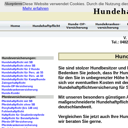
Diese Website verwendet Cookies. Durch die Nutzung dies
Akzeptieren
Mehr erfahren
Hundeha
V.
Tel.: 048
Hund
Hundeversicherungen:
Hundehaftpflicht mit SB
Hundehaftpflicht ohne SB
Sie sind stolzer Hundbesitzer und l
Hundehaftpflicht für 2 Hunde
Bedenken Sie jedoch, dass Ihr Hu
Hundehaftpflicht für Pers. ab 55
Hundehaftpflicht für Pers. ab 60
für den Sie in unbegrenzter Höhe 
Hundehaftpflicht für Kampfhunde
sich vor eventuellen Kosten mit d
Zwingerhaftpflicht
Hunde-OP-Versicherung
Hundehaftpflichtversicherung für 
Hundekrankenversicherung
Hunde-Kombi
Mit unseren besonders günstigen A
Pferdeversicherungen:
maßgeschneiderte Hundehaftpflich
Pferdehaftpflicht mit SB
Pferdehaftpflicht ohne SB
deutschlandweit.
Ponyhaftpflicht (bis 148 cm)
Fohlenhaftpflicht
Haftpflicht für Gnadenbrotpferde
Vergleichen Sie jetzt auch Ihre Hun
Haftpflicht für Beistellpferde
wir beraten Sie gerne.
Pferde-OP-Versicherung
Pferdekrankenversicherung