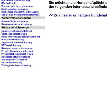
Pferdelebensversicherung
Sie möchten die Hundehaftpflicht 
Pferde-Kombi
der folgenden Internetseite befind
Pensionspferdeversicherung
Reiterunfallversicherung
Reitlehrerhaftpflicht/Reittherapeut
<< Zu unserer günstigen Hundehaftp
Schul- und Verleihpferdehaftpflicht
Katzenversicherungen:
Katzen-OP-Versicherung
Katzenkrankenversicherung
Private Versicherungen:
Gewässerschadenhaftpflicht
Glasbruchversicherung
Haus- und Grundbesitzerhaftpflicht
Hausratversicherung
Jagdhaftpflichtversicherung
KFZ-Versicherung
Krankenzusatzversicherung
Private Krankenversicherung
Privathaftpflichtversicherung
Rechtsschutzversicherung
Sterbegeldversicherung
Unfallversicherung
Wohngebäudeversicherung