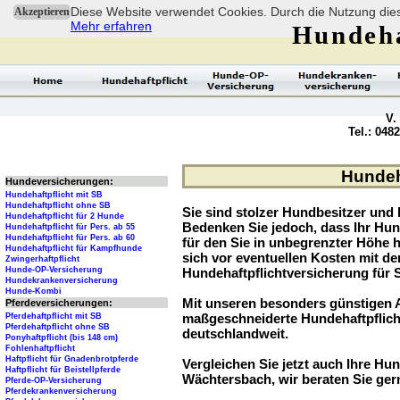
Diese Website verwendet Cookies. Durch die Nutzung dies
Akzeptieren
Mehr erfahren
Hundeha
V.
Tel.: 048
Hundeha
Hundeversicherungen:
Hundehaftpflicht mit SB
Hundehaftpflicht ohne SB
Sie sind stolzer Hundbesitzer und l
Hundehaftpflicht für 2 Hunde
Bedenken Sie jedoch, dass Ihr Hu
Hundehaftpflicht für Pers. ab 55
Hundehaftpflicht für Pers. ab 60
für den Sie in unbegrenzter Höhe 
Hundehaftpflicht für Kampfhunde
sich vor eventuellen Kosten mit d
Zwingerhaftpflicht
Hunde-OP-Versicherung
Hundehaftpflichtversicherung für 
Hundekrankenversicherung
Hunde-Kombi
Mit unseren besonders günstigen A
Pferdeversicherungen:
maßgeschneiderte Hundehaftpflich
Pferdehaftpflicht mit SB
Pferdehaftpflicht ohne SB
deutschlandweit.
Ponyhaftpflicht (bis 148 cm)
Fohlenhaftpflicht
Haftpflicht für Gnadenbrotpferde
Vergleichen Sie jetzt auch Ihre Hund
Haftpflicht für Beistellpferde
Wächtersbach, wir beraten Sie ger
Pferde-OP-Versicherung
Pferdekrankenversicherung