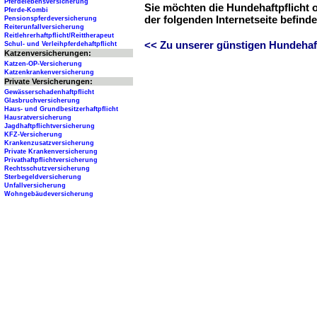
Pferdelebensversicherung
Sie möchten die Hundehaftpflicht 
Pferde-Kombi
der folgenden Internetseite befind
Pensionspferdeversicherung
Reiterunfallversicherung
Reitlehrerhaftpflicht/Reittherapeut
<< Zu unserer günstigen Hundehaftp
Schul- und Verleihpferdehaftpflicht
Katzenversicherungen:
Katzen-OP-Versicherung
Katzenkrankenversicherung
Private Versicherungen:
Gewässerschadenhaftpflicht
Glasbruchversicherung
Haus- und Grundbesitzerhaftpflicht
Hausratversicherung
Jagdhaftpflichtversicherung
KFZ-Versicherung
Krankenzusatzversicherung
Private Krankenversicherung
Privathaftpflichtversicherung
Rechtsschutzversicherung
Sterbegeldversicherung
Unfallversicherung
Wohngebäudeversicherung