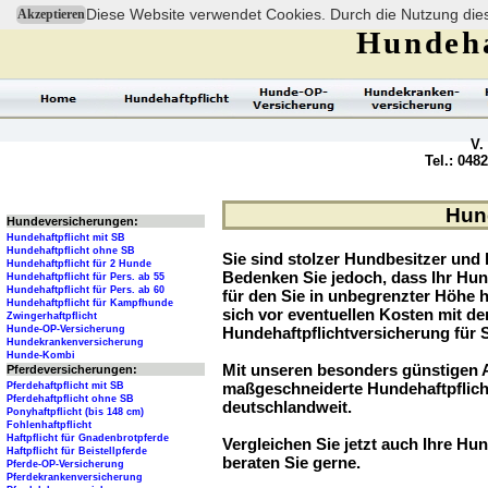
Diese Website verwendet Cookies. Durch die Nutzung dies
Akzeptieren
Hundeha
V.
Tel.: 048
Hund
Hundeversicherungen:
Hundehaftpflicht mit SB
Hundehaftpflicht ohne SB
Sie sind stolzer Hundbesitzer und l
Hundehaftpflicht für 2 Hunde
Bedenken Sie jedoch, dass Ihr Hu
Hundehaftpflicht für Pers. ab 55
Hundehaftpflicht für Pers. ab 60
für den Sie in unbegrenzter Höhe 
Hundehaftpflicht für Kampfhunde
sich vor eventuellen Kosten mit d
Zwingerhaftpflicht
Hunde-OP-Versicherung
Hundehaftpflichtversicherung für 
Hundekrankenversicherung
Hunde-Kombi
Mit unseren besonders günstigen A
Pferdeversicherungen:
maßgeschneiderte Hundehaftpflich
Pferdehaftpflicht mit SB
Pferdehaftpflicht ohne SB
deutschlandweit.
Ponyhaftpflicht (bis 148 cm)
Fohlenhaftpflicht
Haftpflicht für Gnadenbrotpferde
Vergleichen Sie jetzt auch Ihre Hun
Haftpflicht für Beistellpferde
beraten Sie gerne.
Pferde-OP-Versicherung
Pferdekrankenversicherung