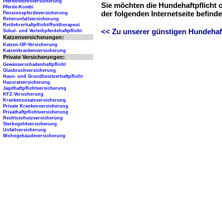
Pferdelebensversicherung
Sie möchten die Hundehaftpflicht 
Pferde-Kombi
der folgenden Internetseite befind
Pensionspferdeversicherung
Reiterunfallversicherung
Reitlehrerhaftpflicht/Reittherapeut
<< Zu unserer günstigen Hundehaftp
Schul- und Verleihpferdehaftpflicht
Katzenversicherungen:
Katzen-OP-Versicherung
Katzenkrankenversicherung
Private Versicherungen:
Gewässerschadenhaftpflicht
Glasbruchversicherung
Haus- und Grundbesitzerhaftpflicht
Hausratversicherung
Jagdhaftpflichtversicherung
KFZ-Versicherung
Krankenzusatzversicherung
Private Krankenversicherung
Privathaftpflichtversicherung
Rechtsschutzversicherung
Sterbegeldversicherung
Unfallversicherung
Wohngebäudeversicherung