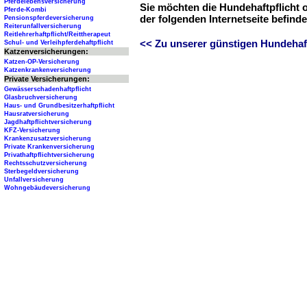
Pferdelebensversicherung
Sie möchten die Hundehaftpflicht 
Pferde-Kombi
der folgenden Internetseite befind
Pensionspferdeversicherung
Reiterunfallversicherung
Reitlehrerhaftpflicht/Reittherapeut
<< Zu unserer günstigen Hundehaftp
Schul- und Verleihpferdehaftpflicht
Katzenversicherungen:
Katzen-OP-Versicherung
Katzenkrankenversicherung
Private Versicherungen:
Gewässerschadenhaftpflicht
Glasbruchversicherung
Haus- und Grundbesitzerhaftpflicht
Hausratversicherung
Jagdhaftpflichtversicherung
KFZ-Versicherung
Krankenzusatzversicherung
Private Krankenversicherung
Privathaftpflichtversicherung
Rechtsschutzversicherung
Sterbegeldversicherung
Unfallversicherung
Wohngebäudeversicherung