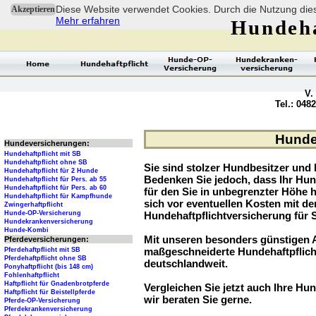
Diese Website verwendet Cookies. Durch die Nutzung dies
Akzeptieren
Mehr erfahren
Hundeha
V.
Tel.: 048
Hundeh
Hundeversicherungen:
Hundehaftpflicht mit SB
Hundehaftpflicht ohne SB
Sie sind stolzer Hundbesitzer und l
Hundehaftpflicht für 2 Hunde
Bedenken Sie jedoch, dass Ihr Hu
Hundehaftpflicht für Pers. ab 55
Hundehaftpflicht für Pers. ab 60
für den Sie in unbegrenzter Höhe 
Hundehaftpflicht für Kampfhunde
sich vor eventuellen Kosten mit d
Zwingerhaftpflicht
Hunde-OP-Versicherung
Hundehaftpflichtversicherung für 
Hundekrankenversicherung
Hunde-Kombi
Mit unseren besonders günstigen A
Pferdeversicherungen:
maßgeschneiderte Hundehaftpflich
Pferdehaftpflicht mit SB
Pferdehaftpflicht ohne SB
deutschlandweit.
Ponyhaftpflicht (bis 148 cm)
Fohlenhaftpflicht
Haftpflicht für Gnadenbrotpferde
Vergleichen Sie jetzt auch Ihre Hun
Haftpflicht für Beistellpferde
wir beraten Sie gerne.
Pferde-OP-Versicherung
Pferdekrankenversicherung