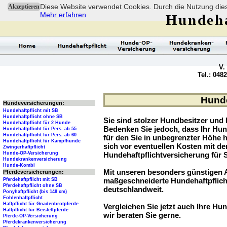
Diese Website verwendet Cookies. Durch die Nutzung dies
Akzeptieren
Mehr erfahren
Hundeha
V.
Tel.: 048
Hunde
Hundeversicherungen:
Hundehaftpflicht mit SB
Hundehaftpflicht ohne SB
Sie sind stolzer Hundbesitzer und l
Hundehaftpflicht für 2 Hunde
Bedenken Sie jedoch, dass Ihr Hu
Hundehaftpflicht für Pers. ab 55
Hundehaftpflicht für Pers. ab 60
für den Sie in unbegrenzter Höhe 
Hundehaftpflicht für Kampfhunde
sich vor eventuellen Kosten mit d
Zwingerhaftpflicht
Hunde-OP-Versicherung
Hundehaftpflichtversicherung für 
Hundekrankenversicherung
Hunde-Kombi
Mit unseren besonders günstigen A
Pferdeversicherungen:
maßgeschneiderte Hundehaftpflich
Pferdehaftpflicht mit SB
Pferdehaftpflicht ohne SB
deutschlandweit.
Ponyhaftpflicht (bis 148 cm)
Fohlenhaftpflicht
Haftpflicht für Gnadenbrotpferde
Vergleichen Sie jetzt auch Ihre Hun
Haftpflicht für Beistellpferde
wir beraten Sie gerne.
Pferde-OP-Versicherung
Pferdekrankenversicherung