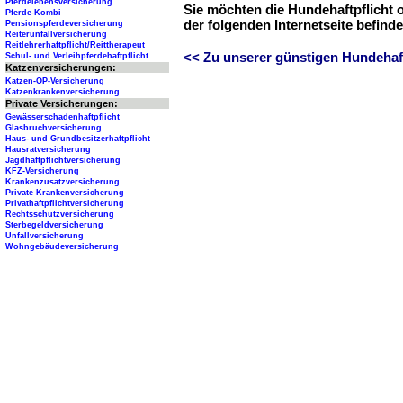
Pferdelebensversicherung
Sie möchten die Hundehaftpflicht 
Pferde-Kombi
der folgenden Internetseite befind
Pensionspferdeversicherung
Reiterunfallversicherung
Reitlehrerhaftpflicht/Reittherapeut
<< Zu unserer günstigen Hundehaftp
Schul- und Verleihpferdehaftpflicht
Katzenversicherungen:
Katzen-OP-Versicherung
Katzenkrankenversicherung
Private Versicherungen:
Gewässerschadenhaftpflicht
Glasbruchversicherung
Haus- und Grundbesitzerhaftpflicht
Hausratversicherung
Jagdhaftpflichtversicherung
KFZ-Versicherung
Krankenzusatzversicherung
Private Krankenversicherung
Privathaftpflichtversicherung
Rechtsschutzversicherung
Sterbegeldversicherung
Unfallversicherung
Wohngebäudeversicherung