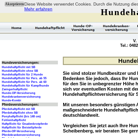
Diese Website verwendet Cookies. Durch die Nutzung dies
Akzeptieren
Mehr erfahren
Hundeha
V.
Tel.: 048
Hundeh
Hundeversicherungen:
Hundehaftpflicht mit SB
Hundehaftpflicht ohne SB
Sie sind stolzer Hundbesitzer und l
Hundehaftpflicht für 2 Hunde
Bedenken Sie jedoch, dass Ihr Hu
Hundehaftpflicht für Pers. ab 55
Hundehaftpflicht für Pers. ab 60
für den Sie in unbegrenzter Höhe 
Hundehaftpflicht für Kampfhunde
sich vor eventuellen Kosten mit d
Zwingerhaftpflicht
Hunde-OP-Versicherung
Hundehaftpflichtversicherung für 
Hundekrankenversicherung
Hunde-Kombi
Mit unseren besonders günstigen A
Pferdeversicherungen:
maßgeschneiderte Hundehaftpflich
Pferdehaftpflicht mit SB
Pferdehaftpflicht ohne SB
deutschlandweit.
Ponyhaftpflicht (bis 148 cm)
Fohlenhaftpflicht
Haftpflicht für Gnadenbrotpferde
Vergleichen Sie jetzt auch Ihre Hund
Haftpflicht für Beistellpferde
Scheibenberg, wir beraten Sie gern
Pferde-OP-Versicherung
Pferdekrankenversicherung