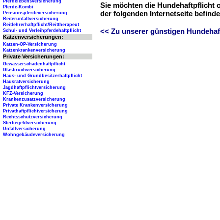
Pferdelebensversicherung
Sie möchten die Hundehaftpflicht 
Pferde-Kombi
der folgenden Internetseite befind
Pensionspferdeversicherung
Reiterunfallversicherung
Reitlehrerhaftpflicht/Reittherapeut
<< Zu unserer günstigen Hundehaftp
Schul- und Verleihpferdehaftpflicht
Katzenversicherungen:
Katzen-OP-Versicherung
Katzenkrankenversicherung
Private Versicherungen:
Gewässerschadenhaftpflicht
Glasbruchversicherung
Haus- und Grundbesitzerhaftpflicht
Hausratversicherung
Jagdhaftpflichtversicherung
KFZ-Versicherung
Krankenzusatzversicherung
Private Krankenversicherung
Privathaftpflichtversicherung
Rechtsschutzversicherung
Sterbegeldversicherung
Unfallversicherung
Wohngebäudeversicherung