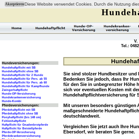
Diese Website verwendet Cookies. Durch die Nutzung dies
Akzeptieren
Hundeha
V.
Tel.: 048
Hundehaft
Hundeversicherungen:
Hundehaftpflicht mit SB
Hundehaftpflicht ohne SB
Sie sind stolzer Hundbesitzer und l
Hundehaftpflicht für 2 Hunde
Bedenken Sie jedoch, dass Ihr Hu
Hundehaftpflicht für Pers. ab 55
Hundehaftpflicht für Pers. ab 60
für den Sie in unbegrenzter Höhe 
Hundehaftpflicht für Kampfhunde
sich vor eventuellen Kosten mit d
Zwingerhaftpflicht
Hunde-OP-Versicherung
Hundehaftpflichtversicherung für 
Hundekrankenversicherung
Hunde-Kombi
Mit unseren besonders günstigen A
Pferdeversicherungen:
maßgeschneiderte Hundehaftpflich
Pferdehaftpflicht mit SB
Pferdehaftpflicht ohne SB
deutschlandweit.
Ponyhaftpflicht (bis 148 cm)
Fohlenhaftpflicht
Haftpflicht für Gnadenbrotpferde
Vergleichen Sie jetzt auch Ihre Hun
Haftpflicht für Beistellpferde
Ebersdorf, wir beraten Sie gerne.
Pferde-OP-Versicherung
Pferdekrankenversicherung