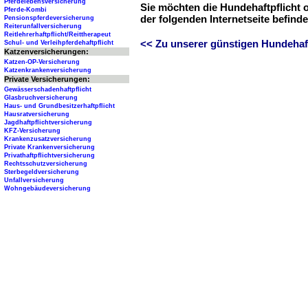
Pferdelebensversicherung
Sie möchten die Hundehaftpflicht 
Pferde-Kombi
der folgenden Internetseite befind
Pensionspferdeversicherung
Reiterunfallversicherung
Reitlehrerhaftpflicht/Reittherapeut
<< Zu unserer günstigen Hundehaftp
Schul- und Verleihpferdehaftpflicht
Katzenversicherungen:
Katzen-OP-Versicherung
Katzenkrankenversicherung
Private Versicherungen:
Gewässerschadenhaftpflicht
Glasbruchversicherung
Haus- und Grundbesitzerhaftpflicht
Hausratversicherung
Jagdhaftpflichtversicherung
KFZ-Versicherung
Krankenzusatzversicherung
Private Krankenversicherung
Privathaftpflichtversicherung
Rechtsschutzversicherung
Sterbegeldversicherung
Unfallversicherung
Wohngebäudeversicherung