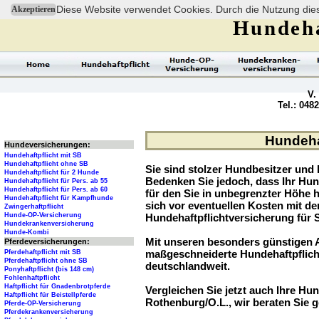
Diese Website verwendet Cookies. Durch die Nutzung dies
Akzeptieren
Hundeha
V.
Tel.: 048
Hundehaf
Hundeversicherungen:
Hundehaftpflicht mit SB
Hundehaftpflicht ohne SB
Sie sind stolzer Hundbesitzer und l
Hundehaftpflicht für 2 Hunde
Bedenken Sie jedoch, dass Ihr Hu
Hundehaftpflicht für Pers. ab 55
Hundehaftpflicht für Pers. ab 60
für den Sie in unbegrenzter Höhe 
Hundehaftpflicht für Kampfhunde
sich vor eventuellen Kosten mit d
Zwingerhaftpflicht
Hunde-OP-Versicherung
Hundehaftpflichtversicherung für 
Hundekrankenversicherung
Hunde-Kombi
Mit unseren besonders günstigen A
Pferdeversicherungen:
maßgeschneiderte Hundehaftpflich
Pferdehaftpflicht mit SB
Pferdehaftpflicht ohne SB
deutschlandweit.
Ponyhaftpflicht (bis 148 cm)
Fohlenhaftpflicht
Haftpflicht für Gnadenbrotpferde
Vergleichen Sie jetzt auch Ihre Hund
Haftpflicht für Beistellpferde
Rothenburg/O.L., wir beraten Sie g
Pferde-OP-Versicherung
Pferdekrankenversicherung