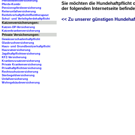
Pferdelebensversicherung
Sie möchten die Hundehaftpflicht 
Pferde-Kombi
der folgenden Internetseite befind
Pensionspferdeversicherung
Reiterunfallversicherung
Reitlehrerhaftpflicht/Reittherapeut
<< Zu unserer günstigen Hundehaftp
Schul- und Verleihpferdehaftpflicht
Katzenversicherungen:
Katzen-OP-Versicherung
Katzenkrankenversicherung
Private Versicherungen:
Gewässerschadenhaftpflicht
Glasbruchversicherung
Haus- und Grundbesitzerhaftpflicht
Hausratversicherung
Jagdhaftpflichtversicherung
KFZ-Versicherung
Krankenzusatzversicherung
Private Krankenversicherung
Privathaftpflichtversicherung
Rechtsschutzversicherung
Sterbegeldversicherung
Unfallversicherung
Wohngebäudeversicherung