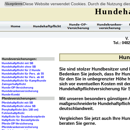
Diese Website verwendet Cookies. Durch die Nutzung dies
Akzeptieren
Hundeha
V.
Tel.: 048
Hund
Hundeversicherungen:
Hundehaftpflicht mit SB
Hundehaftpflicht ohne SB
Sie sind stolzer Hundbesitzer und l
Hundehaftpflicht für 2 Hunde
Bedenken Sie jedoch, dass Ihr Hu
Hundehaftpflicht für Pers. ab 55
Hundehaftpflicht für Pers. ab 60
für den Sie in unbegrenzter Höhe 
Hundehaftpflicht für Kampfhunde
sich vor eventuellen Kosten mit d
Zwingerhaftpflicht
Hunde-OP-Versicherung
Hundehaftpflichtversicherung für 
Hundekrankenversicherung
Hunde-Kombi
Mit unseren besonders günstigen A
Pferdeversicherungen:
maßgeschneiderte Hundehaftpflich
Pferdehaftpflicht mit SB
Pferdehaftpflicht ohne SB
deutschlandweit.
Ponyhaftpflicht (bis 148 cm)
Fohlenhaftpflicht
Haftpflicht für Gnadenbrotpferde
Vergleichen Sie jetzt auch Ihre Hund
Haftpflicht für Beistellpferde
beraten Sie gerne.
Pferde-OP-Versicherung
Pferdekrankenversicherung