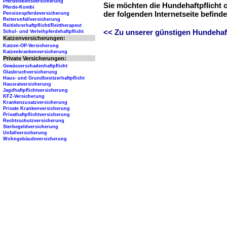
Pferdelebensversicherung
Sie möchten die Hundehaftpflicht 
Pferde-Kombi
der folgenden Internetseite befind
Pensionspferdeversicherung
Reiterunfallversicherung
Reitlehrerhaftpflicht/Reittherapeut
<< Zu unserer günstigen Hundehaftp
Schul- und Verleihpferdehaftpflicht
Katzenversicherungen:
Katzen-OP-Versicherung
Katzenkrankenversicherung
Private Versicherungen:
Gewässerschadenhaftpflicht
Glasbruchversicherung
Haus- und Grundbesitzerhaftpflicht
Hausratversicherung
Jagdhaftpflichtversicherung
KFZ-Versicherung
Krankenzusatzversicherung
Private Krankenversicherung
Privathaftpflichtversicherung
Rechtsschutzversicherung
Sterbegeldversicherung
Unfallversicherung
Wohngebäudeversicherung