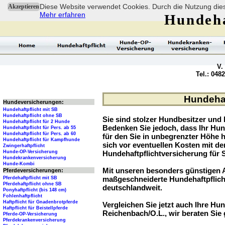
Diese Website verwendet Cookies. Durch die Nutzung dies
Akzeptieren
Mehr erfahren
Hundeha
V.
Tel.: 048
Hundehaf
Hundeversicherungen:
Hundehaftpflicht mit SB
Hundehaftpflicht ohne SB
Sie sind stolzer Hundbesitzer und l
Hundehaftpflicht für 2 Hunde
Bedenken Sie jedoch, dass Ihr Hu
Hundehaftpflicht für Pers. ab 55
Hundehaftpflicht für Pers. ab 60
für den Sie in unbegrenzter Höhe 
Hundehaftpflicht für Kampfhunde
sich vor eventuellen Kosten mit d
Zwingerhaftpflicht
Hunde-OP-Versicherung
Hundehaftpflichtversicherung für 
Hundekrankenversicherung
Hunde-Kombi
Mit unseren besonders günstigen A
Pferdeversicherungen:
maßgeschneiderte Hundehaftpflich
Pferdehaftpflicht mit SB
Pferdehaftpflicht ohne SB
deutschlandweit.
Ponyhaftpflicht (bis 148 cm)
Fohlenhaftpflicht
Haftpflicht für Gnadenbrotpferde
Vergleichen Sie jetzt auch Ihre Hund
Haftpflicht für Beistellpferde
Reichenbach/O.L., wir beraten Sie 
Pferde-OP-Versicherung
Pferdekrankenversicherung