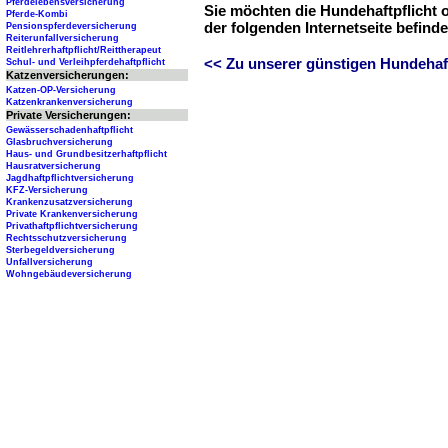
Pferdelebensversicherung
Sie möchten die Hundehaftpflicht 
Pferde-Kombi
der folgenden Internetseite befind
Pensionspferdeversicherung
Reiterunfallversicherung
Reitlehrerhaftpflicht/Reittherapeut
<< Zu unserer günstigen Hundehaftp
Schul- und Verleihpferdehaftpflicht
Katzenversicherungen:
Katzen-OP-Versicherung
Katzenkrankenversicherung
Private Versicherungen:
Gewässerschadenhaftpflicht
Glasbruchversicherung
Haus- und Grundbesitzerhaftpflicht
Hausratversicherung
Jagdhaftpflichtversicherung
KFZ-Versicherung
Krankenzusatzversicherung
Private Krankenversicherung
Privathaftpflichtversicherung
Rechtsschutzversicherung
Sterbegeldversicherung
Unfallversicherung
Wohngebäudeversicherung