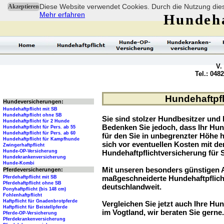
Diese Website verwendet Cookies. Durch die Nutzung dies
Akzeptieren
Mehr erfahren
Hundeha
V.
Tel.: 048
Hundehaftpfl
Hundeversicherungen:
Hundehaftpflicht mit SB
Hundehaftpflicht ohne SB
Sie sind stolzer Hundbesitzer und l
Hundehaftpflicht für 2 Hunde
Bedenken Sie jedoch, dass Ihr Hu
Hundehaftpflicht für Pers. ab 55
Hundehaftpflicht für Pers. ab 60
für den Sie in unbegrenzter Höhe 
Hundehaftpflicht für Kampfhunde
sich vor eventuellen Kosten mit d
Zwingerhaftpflicht
Hunde-OP-Versicherung
Hundehaftpflichtversicherung für 
Hundekrankenversicherung
Hunde-Kombi
Mit unseren besonders günstigen A
Pferdeversicherungen:
maßgeschneiderte Hundehaftpflich
Pferdehaftpflicht mit SB
Pferdehaftpflicht ohne SB
deutschlandweit.
Ponyhaftpflicht (bis 148 cm)
Fohlenhaftpflicht
Haftpflicht für Gnadenbrotpferde
Vergleichen Sie jetzt auch Ihre Hun
Haftpflicht für Beistellpferde
im Vogtland, wir beraten Sie gerne.
Pferde-OP-Versicherung
Pferdekrankenversicherung