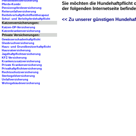
Pferdelebensversicherung
Sie möchten die Hundehaftpflicht 
Pferde-Kombi
der folgenden Internetseite befind
Pensionspferdeversicherung
Reiterunfallversicherung
Reitlehrerhaftpflicht/Reittherapeut
<< Zu unserer günstigen Hundehaftp
Schul- und Verleihpferdehaftpflicht
Katzenversicherungen:
Katzen-OP-Versicherung
Katzenkrankenversicherung
Private Versicherungen:
Gewässerschadenhaftpflicht
Glasbruchversicherung
Haus- und Grundbesitzerhaftpflicht
Hausratversicherung
Jagdhaftpflichtversicherung
KFZ-Versicherung
Krankenzusatzversicherung
Private Krankenversicherung
Privathaftpflichtversicherung
Rechtsschutzversicherung
Sterbegeldversicherung
Unfallversicherung
Wohngebäudeversicherung