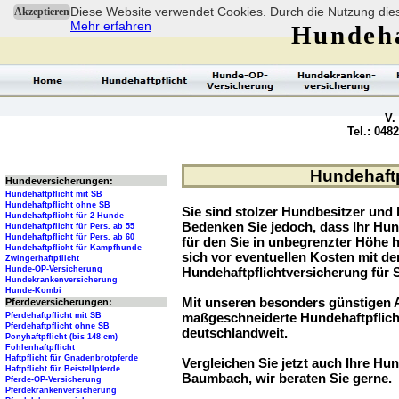
Diese Website verwendet Cookies. Durch die Nutzung dies
Akzeptieren
Mehr erfahren
Hundeha
V.
Tel.: 048
Hundehaftp
Hundeversicherungen:
Hundehaftpflicht mit SB
Hundehaftpflicht ohne SB
Sie sind stolzer Hundbesitzer und l
Hundehaftpflicht für 2 Hunde
Bedenken Sie jedoch, dass Ihr Hu
Hundehaftpflicht für Pers. ab 55
Hundehaftpflicht für Pers. ab 60
für den Sie in unbegrenzter Höhe 
Hundehaftpflicht für Kampfhunde
sich vor eventuellen Kosten mit d
Zwingerhaftpflicht
Hunde-OP-Versicherung
Hundehaftpflichtversicherung für 
Hundekrankenversicherung
Hunde-Kombi
Mit unseren besonders günstigen A
Pferdeversicherungen:
maßgeschneiderte Hundehaftpflich
Pferdehaftpflicht mit SB
Pferdehaftpflicht ohne SB
deutschlandweit.
Ponyhaftpflicht (bis 148 cm)
Fohlenhaftpflicht
Haftpflicht für Gnadenbrotpferde
Vergleichen Sie jetzt auch Ihre Hun
Haftpflicht für Beistellpferde
Baumbach, wir beraten Sie gerne.
Pferde-OP-Versicherung
Pferdekrankenversicherung