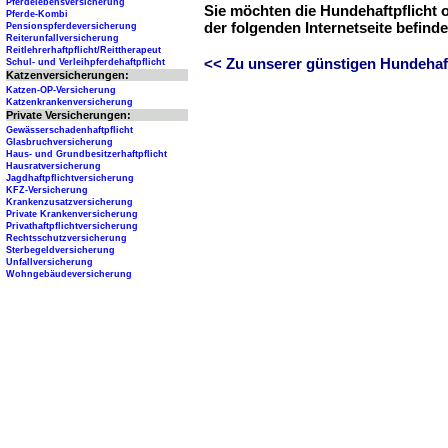
Pferdelebensversicherung
Sie möchten die Hundehaftpflicht 
Pferde-Kombi
der folgenden Internetseite befind
Pensionspferdeversicherung
Reiterunfallversicherung
Reitlehrerhaftpflicht/Reittherapeut
<< Zu unserer günstigen Hundehaftp
Schul- und Verleihpferdehaftpflicht
Katzenversicherungen:
Katzen-OP-Versicherung
Katzenkrankenversicherung
Private Versicherungen:
Gewässerschadenhaftpflicht
Glasbruchversicherung
Haus- und Grundbesitzerhaftpflicht
Hausratversicherung
Jagdhaftpflichtversicherung
KFZ-Versicherung
Krankenzusatzversicherung
Private Krankenversicherung
Privathaftpflichtversicherung
Rechtsschutzversicherung
Sterbegeldversicherung
Unfallversicherung
Wohngebäudeversicherung