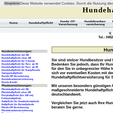
Diese Website verwendet Cookies. Durch die Nutzung dies
Akzeptieren
Hundeha
V.
Tel.: 048
Hund
Hundeversicherungen:
Hundehaftpflicht mit SB
Hundehaftpflicht ohne SB
Sie sind stolzer Hundbesitzer und l
Hundehaftpflicht für 2 Hunde
Bedenken Sie jedoch, dass Ihr Hu
Hundehaftpflicht für Pers. ab 55
Hundehaftpflicht für Pers. ab 60
für den Sie in unbegrenzter Höhe 
Hundehaftpflicht für Kampfhunde
sich vor eventuellen Kosten mit d
Zwingerhaftpflicht
Hunde-OP-Versicherung
Hundehaftpflichtversicherung für 
Hundekrankenversicherung
Hunde-Kombi
Mit unseren besonders günstigen A
Pferdeversicherungen:
maßgeschneiderte Hundehaftpflich
Pferdehaftpflicht mit SB
Pferdehaftpflicht ohne SB
deutschlandweit.
Ponyhaftpflicht (bis 148 cm)
Fohlenhaftpflicht
Haftpflicht für Gnadenbrotpferde
Vergleichen Sie jetzt auch Ihre Hun
Haftpflicht für Beistellpferde
beraten Sie gerne.
Pferde-OP-Versicherung
Pferdekrankenversicherung