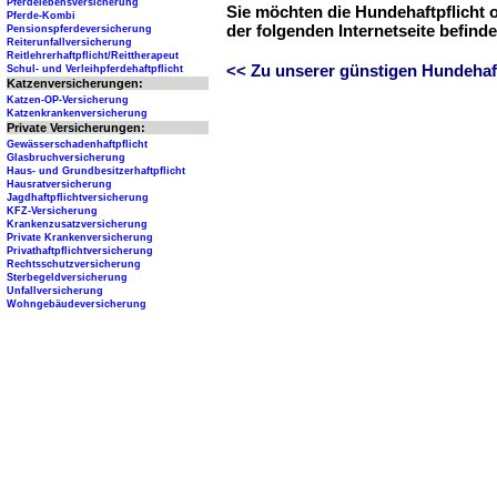
Pferdelebensversicherung
Sie möchten die Hundehaftpflicht 
Pferde-Kombi
der folgenden Internetseite befind
Pensionspferdeversicherung
Reiterunfallversicherung
Reitlehrerhaftpflicht/Reittherapeut
<< Zu unserer günstigen Hundehaftp
Schul- und Verleihpferdehaftpflicht
Katzenversicherungen:
Katzen-OP-Versicherung
Katzenkrankenversicherung
Private Versicherungen:
Gewässerschadenhaftpflicht
Glasbruchversicherung
Haus- und Grundbesitzerhaftpflicht
Hausratversicherung
Jagdhaftpflichtversicherung
KFZ-Versicherung
Krankenzusatzversicherung
Private Krankenversicherung
Privathaftpflichtversicherung
Rechtsschutzversicherung
Sterbegeldversicherung
Unfallversicherung
Wohngebäudeversicherung