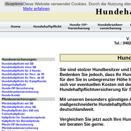
Diese Website verwendet Cookies. Durch die Nutzung dies
Akzeptieren
Mehr erfahren
Hundeha
V.
Tel.: 048
Hund
Hundeversicherungen:
Hundehaftpflicht mit SB
Hundehaftpflicht ohne SB
Sie sind stolzer Hundbesitzer und l
Hundehaftpflicht für 2 Hunde
Bedenken Sie jedoch, dass Ihr Hu
Hundehaftpflicht für Pers. ab 55
Hundehaftpflicht für Pers. ab 60
für den Sie in unbegrenzter Höhe 
Hundehaftpflicht für Kampfhunde
sich vor eventuellen Kosten mit d
Zwingerhaftpflicht
Hunde-OP-Versicherung
Hundehaftpflichtversicherung für 
Hundekrankenversicherung
Hunde-Kombi
Mit unseren besonders günstigen A
Pferdeversicherungen:
maßgeschneiderte Hundehaftpflich
Pferdehaftpflicht mit SB
Pferdehaftpflicht ohne SB
deutschlandweit.
Ponyhaftpflicht (bis 148 cm)
Fohlenhaftpflicht
Haftpflicht für Gnadenbrotpferde
Vergleichen Sie jetzt auch Ihre Hun
Haftpflicht für Beistellpferde
wir beraten Sie gerne.
Pferde-OP-Versicherung
Pferdekrankenversicherung