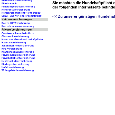
Pferdelebensversicherung
Sie möchten die Hundehaftpflicht 
Pferde-Kombi
der folgenden Internetseite befind
Pensionspferdeversicherung
Reiterunfallversicherung
Reitlehrerhaftpflicht/Reittherapeut
<< Zu unserer günstigen Hundehaftp
Schul- und Verleihpferdehaftpflicht
Katzenversicherungen:
Katzen-OP-Versicherung
Katzenkrankenversicherung
Private Versicherungen:
Gewässerschadenhaftpflicht
Glasbruchversicherung
Haus- und Grundbesitzerhaftpflicht
Hausratversicherung
Jagdhaftpflichtversicherung
KFZ-Versicherung
Krankenzusatzversicherung
Private Krankenversicherung
Privathaftpflichtversicherung
Rechtsschutzversicherung
Sterbegeldversicherung
Unfallversicherung
Wohngebäudeversicherung