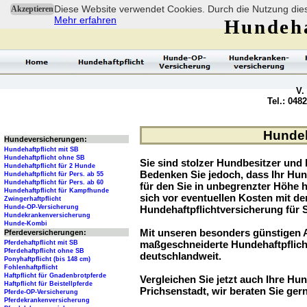
Diese Website verwendet Cookies. Durch die Nutzung dies
Akzeptieren
Mehr erfahren
Hundeha
V.
Tel.: 048
Hundeha
Hundeversicherungen:
Hundehaftpflicht mit SB
Hundehaftpflicht ohne SB
Sie sind stolzer Hundbesitzer und l
Hundehaftpflicht für 2 Hunde
Bedenken Sie jedoch, dass Ihr Hu
Hundehaftpflicht für Pers. ab 55
Hundehaftpflicht für Pers. ab 60
für den Sie in unbegrenzter Höhe 
Hundehaftpflicht für Kampfhunde
sich vor eventuellen Kosten mit d
Zwingerhaftpflicht
Hunde-OP-Versicherung
Hundehaftpflichtversicherung für 
Hundekrankenversicherung
Hunde-Kombi
Mit unseren besonders günstigen A
Pferdeversicherungen:
maßgeschneiderte Hundehaftpflich
Pferdehaftpflicht mit SB
Pferdehaftpflicht ohne SB
deutschlandweit.
Ponyhaftpflicht (bis 148 cm)
Fohlenhaftpflicht
Haftpflicht für Gnadenbrotpferde
Vergleichen Sie jetzt auch Ihre Hund
Haftpflicht für Beistellpferde
Prichsenstadt, wir beraten Sie ger
Pferde-OP-Versicherung
Pferdekrankenversicherung