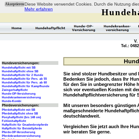
Diese Website verwendet Cookies. Durch die Nutzung dies
Akzeptieren
Mehr erfahren
Hundeha
V.
Tel.: 048
Hunde
Hundeversicherungen:
Hundehaftpflicht mit SB
Hundehaftpflicht ohne SB
Sie sind stolzer Hundbesitzer und l
Hundehaftpflicht für 2 Hunde
Bedenken Sie jedoch, dass Ihr Hu
Hundehaftpflicht für Pers. ab 55
Hundehaftpflicht für Pers. ab 60
für den Sie in unbegrenzter Höhe 
Hundehaftpflicht für Kampfhunde
sich vor eventuellen Kosten mit d
Zwingerhaftpflicht
Hunde-OP-Versicherung
Hundehaftpflichtversicherung für 
Hundekrankenversicherung
Hunde-Kombi
Mit unseren besonders günstigen A
Pferdeversicherungen:
maßgeschneiderte Hundehaftpflich
Pferdehaftpflicht mit SB
Pferdehaftpflicht ohne SB
deutschlandweit.
Ponyhaftpflicht (bis 148 cm)
Fohlenhaftpflicht
Haftpflicht für Gnadenbrotpferde
Vergleichen Sie jetzt auch Ihre Hun
Haftpflicht für Beistellpferde
wir beraten Sie gerne.
Pferde-OP-Versicherung
Pferdekrankenversicherung