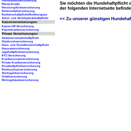
Pferdelebensversicherung
Sie möchten die Hundehaftpflicht 
Pferde-Kombi
der folgenden Internetseite befind
Pensionspferdeversicherung
Reiterunfallversicherung
Reitlehrerhaftpflicht/Reittherapeut
<< Zu unserer günstigen Hundehaftp
Schul- und Verleihpferdehaftpflicht
Katzenversicherungen:
Katzen-OP-Versicherung
Katzenkrankenversicherung
Private Versicherungen:
Gewässerschadenhaftpflicht
Glasbruchversicherung
Haus- und Grundbesitzerhaftpflicht
Hausratversicherung
Jagdhaftpflichtversicherung
KFZ-Versicherung
Krankenzusatzversicherung
Private Krankenversicherung
Privathaftpflichtversicherung
Rechtsschutzversicherung
Sterbegeldversicherung
Unfallversicherung
Wohngebäudeversicherung