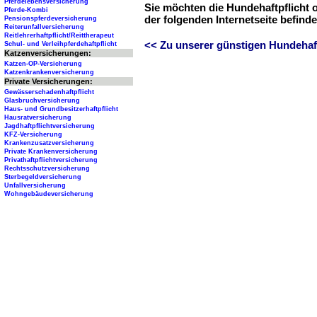
Pferdelebensversicherung
Sie möchten die Hundehaftpflicht 
Pferde-Kombi
der folgenden Internetseite befind
Pensionspferdeversicherung
Reiterunfallversicherung
Reitlehrerhaftpflicht/Reittherapeut
<< Zu unserer günstigen Hundehaftp
Schul- und Verleihpferdehaftpflicht
Katzenversicherungen:
Katzen-OP-Versicherung
Katzenkrankenversicherung
Private Versicherungen:
Gewässerschadenhaftpflicht
Glasbruchversicherung
Haus- und Grundbesitzerhaftpflicht
Hausratversicherung
Jagdhaftpflichtversicherung
KFZ-Versicherung
Krankenzusatzversicherung
Private Krankenversicherung
Privathaftpflichtversicherung
Rechtsschutzversicherung
Sterbegeldversicherung
Unfallversicherung
Wohngebäudeversicherung