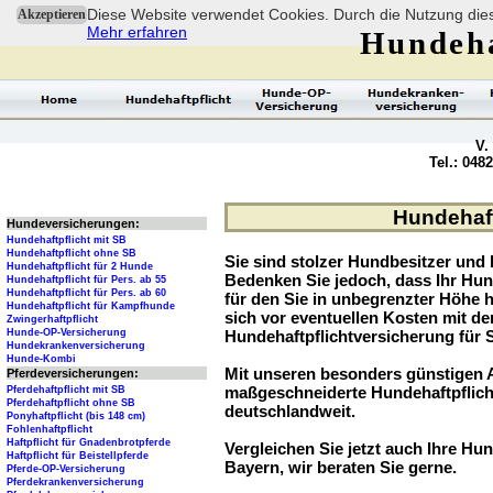
Diese Website verwendet Cookies. Durch die Nutzung dies
Akzeptieren
Mehr erfahren
Hundeha
V.
Tel.: 048
Hundehaftp
Hundeversicherungen:
Hundehaftpflicht mit SB
Hundehaftpflicht ohne SB
Sie sind stolzer Hundbesitzer und l
Hundehaftpflicht für 2 Hunde
Bedenken Sie jedoch, dass Ihr Hu
Hundehaftpflicht für Pers. ab 55
Hundehaftpflicht für Pers. ab 60
für den Sie in unbegrenzter Höhe 
Hundehaftpflicht für Kampfhunde
sich vor eventuellen Kosten mit d
Zwingerhaftpflicht
Hunde-OP-Versicherung
Hundehaftpflichtversicherung für 
Hundekrankenversicherung
Hunde-Kombi
Mit unseren besonders günstigen A
Pferdeversicherungen:
maßgeschneiderte Hundehaftpflich
Pferdehaftpflicht mit SB
Pferdehaftpflicht ohne SB
deutschlandweit.
Ponyhaftpflicht (bis 148 cm)
Fohlenhaftpflicht
Haftpflicht für Gnadenbrotpferde
Vergleichen Sie jetzt auch Ihre Hun
Haftpflicht für Beistellpferde
Bayern, wir beraten Sie gerne.
Pferde-OP-Versicherung
Pferdekrankenversicherung