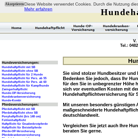
Diese Website verwendet Cookies. Durch die Nutzung dies
Akzeptieren
Mehr erfahren
Hundeha
V.
Tel.: 048
Hun
Hundeversicherungen:
Hundehaftpflicht mit SB
Hundehaftpflicht ohne SB
Sie sind stolzer Hundbesitzer und l
Hundehaftpflicht für 2 Hunde
Bedenken Sie jedoch, dass Ihr Hu
Hundehaftpflicht für Pers. ab 55
Hundehaftpflicht für Pers. ab 60
für den Sie in unbegrenzter Höhe 
Hundehaftpflicht für Kampfhunde
sich vor eventuellen Kosten mit d
Zwingerhaftpflicht
Hunde-OP-Versicherung
Hundehaftpflichtversicherung für 
Hundekrankenversicherung
Hunde-Kombi
Mit unseren besonders günstigen A
Pferdeversicherungen:
maßgeschneiderte Hundehaftpflich
Pferdehaftpflicht mit SB
Pferdehaftpflicht ohne SB
deutschlandweit.
Ponyhaftpflicht (bis 148 cm)
Fohlenhaftpflicht
Haftpflicht für Gnadenbrotpferde
Vergleichen Sie jetzt auch Ihre Hund
Haftpflicht für Beistellpferde
beraten Sie gerne.
Pferde-OP-Versicherung
Pferdekrankenversicherung