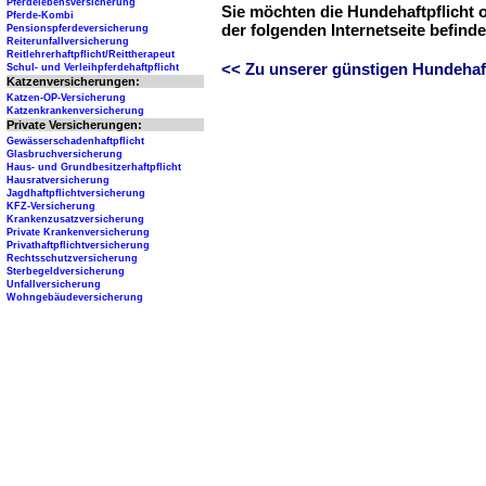
Pferdelebensversicherung
Sie möchten die Hundehaftpflicht 
Pferde-Kombi
der folgenden Internetseite befind
Pensionspferdeversicherung
Reiterunfallversicherung
Reitlehrerhaftpflicht/Reittherapeut
<< Zu unserer günstigen Hundehaftp
Schul- und Verleihpferdehaftpflicht
Katzenversicherungen:
Katzen-OP-Versicherung
Katzenkrankenversicherung
Private Versicherungen:
Gewässerschadenhaftpflicht
Glasbruchversicherung
Haus- und Grundbesitzerhaftpflicht
Hausratversicherung
Jagdhaftpflichtversicherung
KFZ-Versicherung
Krankenzusatzversicherung
Private Krankenversicherung
Privathaftpflichtversicherung
Rechtsschutzversicherung
Sterbegeldversicherung
Unfallversicherung
Wohngebäudeversicherung