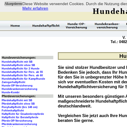
Diese Website verwendet Cookies. Durch die Nutzung dies
Akzeptieren
Mehr erfahren
Hundeha
V.
Tel.: 048
Hun
Hundeversicherungen:
Hundehaftpflicht mit SB
Hundehaftpflicht ohne SB
Sie sind stolzer Hundbesitzer und l
Hundehaftpflicht für 2 Hunde
Bedenken Sie jedoch, dass Ihr Hu
Hundehaftpflicht für Pers. ab 55
Hundehaftpflicht für Pers. ab 60
für den Sie in unbegrenzter Höhe 
Hundehaftpflicht für Kampfhunde
sich vor eventuellen Kosten mit d
Zwingerhaftpflicht
Hunde-OP-Versicherung
Hundehaftpflichtversicherung für 
Hundekrankenversicherung
Hunde-Kombi
Mit unseren besonders günstigen A
Pferdeversicherungen:
maßgeschneiderte Hundehaftpflich
Pferdehaftpflicht mit SB
Pferdehaftpflicht ohne SB
deutschlandweit.
Ponyhaftpflicht (bis 148 cm)
Fohlenhaftpflicht
Haftpflicht für Gnadenbrotpferde
Vergleichen Sie jetzt auch Ihre Hun
Haftpflicht für Beistellpferde
beraten Sie gerne.
Pferde-OP-Versicherung
Pferdekrankenversicherung