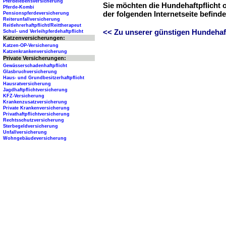
Pferdelebensversicherung
Sie möchten die Hundehaftpflicht 
Pferde-Kombi
der folgenden Internetseite befind
Pensionspferdeversicherung
Reiterunfallversicherung
Reitlehrerhaftpflicht/Reittherapeut
<< Zu unserer günstigen Hundehaftp
Schul- und Verleihpferdehaftpflicht
Katzenversicherungen:
Katzen-OP-Versicherung
Katzenkrankenversicherung
Private Versicherungen:
Gewässerschadenhaftpflicht
Glasbruchversicherung
Haus- und Grundbesitzerhaftpflicht
Hausratversicherung
Jagdhaftpflichtversicherung
KFZ-Versicherung
Krankenzusatzversicherung
Private Krankenversicherung
Privathaftpflichtversicherung
Rechtsschutzversicherung
Sterbegeldversicherung
Unfallversicherung
Wohngebäudeversicherung