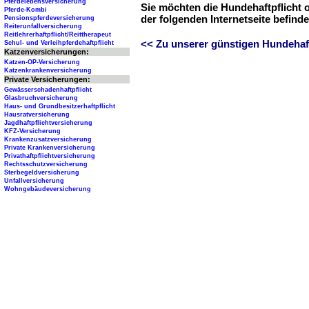
Pferdelebensversicherung
Sie möchten die Hundehaftpflicht 
Pferde-Kombi
der folgenden Internetseite befind
Pensionspferdeversicherung
Reiterunfallversicherung
Reitlehrerhaftpflicht/Reittherapeut
<< Zu unserer günstigen Hundehaftp
Schul- und Verleihpferdehaftpflicht
Katzenversicherungen:
Katzen-OP-Versicherung
Katzenkrankenversicherung
Private Versicherungen:
Gewässerschadenhaftpflicht
Glasbruchversicherung
Haus- und Grundbesitzerhaftpflicht
Hausratversicherung
Jagdhaftpflichtversicherung
KFZ-Versicherung
Krankenzusatzversicherung
Private Krankenversicherung
Privathaftpflichtversicherung
Rechtsschutzversicherung
Sterbegeldversicherung
Unfallversicherung
Wohngebäudeversicherung