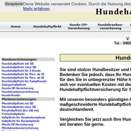
Diese Website verwendet Cookies. Durch die Nutzung dies
Akzeptieren
Mehr erfahren
Hundeha
V.
Tel.: 048
Hunde
Hundeversicherungen:
Hundehaftpflicht mit SB
Hundehaftpflicht ohne SB
Sie sind stolzer Hundbesitzer und l
Hundehaftpflicht für 2 Hunde
Bedenken Sie jedoch, dass Ihr Hu
Hundehaftpflicht für Pers. ab 55
Hundehaftpflicht für Pers. ab 60
für den Sie in unbegrenzter Höhe 
Hundehaftpflicht für Kampfhunde
sich vor eventuellen Kosten mit d
Zwingerhaftpflicht
Hunde-OP-Versicherung
Hundehaftpflichtversicherung für 
Hundekrankenversicherung
Hunde-Kombi
Mit unseren besonders günstigen A
Pferdeversicherungen:
maßgeschneiderte Hundehaftpflich
Pferdehaftpflicht mit SB
Pferdehaftpflicht ohne SB
deutschlandweit.
Ponyhaftpflicht (bis 148 cm)
Fohlenhaftpflicht
Haftpflicht für Gnadenbrotpferde
Vergleichen Sie jetzt auch Ihre Hun
Haftpflicht für Beistellpferde
wir beraten Sie gerne.
Pferde-OP-Versicherung
Pferdekrankenversicherung