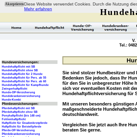
Diese Website verwendet Cookies. Durch die Nutzung dies
Akzeptieren
Mehr erfahren
Hundeha
V.
Tel.: 048
Hun
Hundeversicherungen:
Hundehaftpflicht mit SB
Hundehaftpflicht ohne SB
Sie sind stolzer Hundbesitzer und l
Hundehaftpflicht für 2 Hunde
Bedenken Sie jedoch, dass Ihr Hu
Hundehaftpflicht für Pers. ab 55
Hundehaftpflicht für Pers. ab 60
für den Sie in unbegrenzter Höhe 
Hundehaftpflicht für Kampfhunde
sich vor eventuellen Kosten mit d
Zwingerhaftpflicht
Hunde-OP-Versicherung
Hundehaftpflichtversicherung für 
Hundekrankenversicherung
Hunde-Kombi
Mit unseren besonders günstigen A
Pferdeversicherungen:
maßgeschneiderte Hundehaftpflich
Pferdehaftpflicht mit SB
Pferdehaftpflicht ohne SB
deutschlandweit.
Ponyhaftpflicht (bis 148 cm)
Fohlenhaftpflicht
Haftpflicht für Gnadenbrotpferde
Vergleichen Sie jetzt auch Ihre Hun
Haftpflicht für Beistellpferde
beraten Sie gerne.
Pferde-OP-Versicherung
Pferdekrankenversicherung