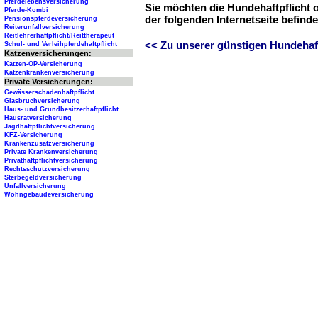
Pferdelebensversicherung
Sie möchten die Hundehaftpflicht 
Pferde-Kombi
der folgenden Internetseite befind
Pensionspferdeversicherung
Reiterunfallversicherung
Reitlehrerhaftpflicht/Reittherapeut
<< Zu unserer günstigen Hundehaftp
Schul- und Verleihpferdehaftpflicht
Katzenversicherungen:
Katzen-OP-Versicherung
Katzenkrankenversicherung
Private Versicherungen:
Gewässerschadenhaftpflicht
Glasbruchversicherung
Haus- und Grundbesitzerhaftpflicht
Hausratversicherung
Jagdhaftpflichtversicherung
KFZ-Versicherung
Krankenzusatzversicherung
Private Krankenversicherung
Privathaftpflichtversicherung
Rechtsschutzversicherung
Sterbegeldversicherung
Unfallversicherung
Wohngebäudeversicherung