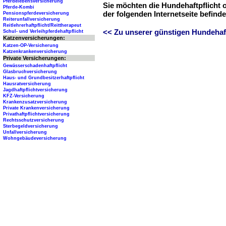
Pferdelebensversicherung
Sie möchten die Hundehaftpflicht 
Pferde-Kombi
der folgenden Internetseite befind
Pensionspferdeversicherung
Reiterunfallversicherung
Reitlehrerhaftpflicht/Reittherapeut
<< Zu unserer günstigen Hundehaftp
Schul- und Verleihpferdehaftpflicht
Katzenversicherungen:
Katzen-OP-Versicherung
Katzenkrankenversicherung
Private Versicherungen:
Gewässerschadenhaftpflicht
Glasbruchversicherung
Haus- und Grundbesitzerhaftpflicht
Hausratversicherung
Jagdhaftpflichtversicherung
KFZ-Versicherung
Krankenzusatzversicherung
Private Krankenversicherung
Privathaftpflichtversicherung
Rechtsschutzversicherung
Sterbegeldversicherung
Unfallversicherung
Wohngebäudeversicherung