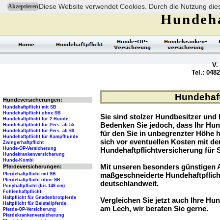
Diese Website verwendet Cookies. Durch die Nutzung dies
Akzeptieren
Hundeha
V.
Tel.: 048
Hundehaft
Hundeversicherungen:
Hundehaftpflicht mit SB
Hundehaftpflicht ohne SB
Sie sind stolzer Hundbesitzer und l
Hundehaftpflicht für 2 Hunde
Bedenken Sie jedoch, dass Ihr Hu
Hundehaftpflicht für Pers. ab 55
Hundehaftpflicht für Pers. ab 60
für den Sie in unbegrenzter Höhe 
Hundehaftpflicht für Kampfhunde
sich vor eventuellen Kosten mit d
Zwingerhaftpflicht
Hunde-OP-Versicherung
Hundehaftpflichtversicherung für 
Hundekrankenversicherung
Hunde-Kombi
Mit unseren besonders günstigen A
Pferdeversicherungen:
maßgeschneiderte Hundehaftpflich
Pferdehaftpflicht mit SB
Pferdehaftpflicht ohne SB
deutschlandweit.
Ponyhaftpflicht (bis 148 cm)
Fohlenhaftpflicht
Haftpflicht für Gnadenbrotpferde
Vergleichen Sie jetzt auch Ihre Hun
Haftpflicht für Beistellpferde
am Lech, wir beraten Sie gerne.
Pferde-OP-Versicherung
Pferdekrankenversicherung