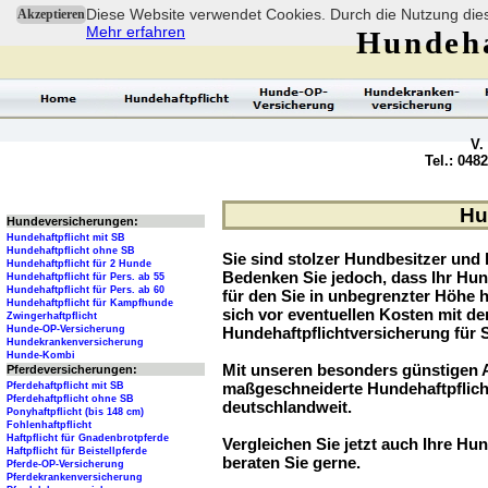
Diese Website verwendet Cookies. Durch die Nutzung dies
Akzeptieren
Mehr erfahren
Hundeha
V.
Tel.: 048
Hun
Hundeversicherungen:
Hundehaftpflicht mit SB
Hundehaftpflicht ohne SB
Sie sind stolzer Hundbesitzer und l
Hundehaftpflicht für 2 Hunde
Bedenken Sie jedoch, dass Ihr Hu
Hundehaftpflicht für Pers. ab 55
Hundehaftpflicht für Pers. ab 60
für den Sie in unbegrenzter Höhe 
Hundehaftpflicht für Kampfhunde
sich vor eventuellen Kosten mit d
Zwingerhaftpflicht
Hunde-OP-Versicherung
Hundehaftpflichtversicherung für 
Hundekrankenversicherung
Hunde-Kombi
Mit unseren besonders günstigen A
Pferdeversicherungen:
maßgeschneiderte Hundehaftpflich
Pferdehaftpflicht mit SB
Pferdehaftpflicht ohne SB
deutschlandweit.
Ponyhaftpflicht (bis 148 cm)
Fohlenhaftpflicht
Haftpflicht für Gnadenbrotpferde
Vergleichen Sie jetzt auch Ihre Hund
Haftpflicht für Beistellpferde
beraten Sie gerne.
Pferde-OP-Versicherung
Pferdekrankenversicherung