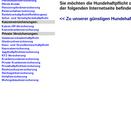
Pferdelebensversicherung
Sie möchten die Hundehaftpflicht 
Pferde-Kombi
der folgenden Internetseite befind
Pensionspferdeversicherung
Reiterunfallversicherung
Reitlehrerhaftpflicht/Reittherapeut
<< Zu unserer günstigen Hundehaftp
Schul- und Verleihpferdehaftpflicht
Katzenversicherungen:
Katzen-OP-Versicherung
Katzenkrankenversicherung
Private Versicherungen:
Gewässerschadenhaftpflicht
Glasbruchversicherung
Haus- und Grundbesitzerhaftpflicht
Hausratversicherung
Jagdhaftpflichtversicherung
KFZ-Versicherung
Krankenzusatzversicherung
Private Krankenversicherung
Privathaftpflichtversicherung
Rechtsschutzversicherung
Sterbegeldversicherung
Unfallversicherung
Wohngebäudeversicherung