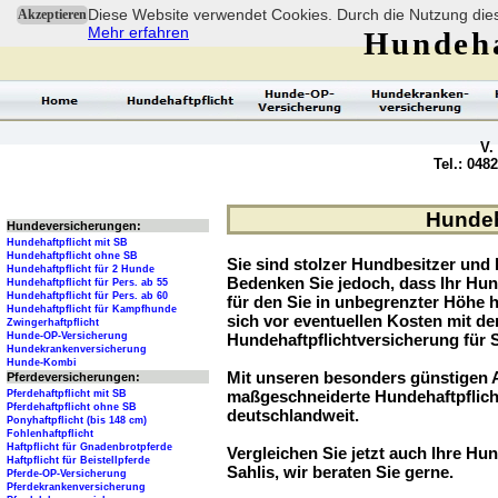
Diese Website verwendet Cookies. Durch die Nutzung dies
Akzeptieren
Mehr erfahren
Hundeha
V.
Tel.: 048
Hundeha
Hundeversicherungen:
Hundehaftpflicht mit SB
Hundehaftpflicht ohne SB
Sie sind stolzer Hundbesitzer und l
Hundehaftpflicht für 2 Hunde
Bedenken Sie jedoch, dass Ihr Hu
Hundehaftpflicht für Pers. ab 55
Hundehaftpflicht für Pers. ab 60
für den Sie in unbegrenzter Höhe 
Hundehaftpflicht für Kampfhunde
sich vor eventuellen Kosten mit d
Zwingerhaftpflicht
Hunde-OP-Versicherung
Hundehaftpflichtversicherung für 
Hundekrankenversicherung
Hunde-Kombi
Mit unseren besonders günstigen A
Pferdeversicherungen:
maßgeschneiderte Hundehaftpflich
Pferdehaftpflicht mit SB
Pferdehaftpflicht ohne SB
deutschlandweit.
Ponyhaftpflicht (bis 148 cm)
Fohlenhaftpflicht
Haftpflicht für Gnadenbrotpferde
Vergleichen Sie jetzt auch Ihre Hun
Haftpflicht für Beistellpferde
Sahlis, wir beraten Sie gerne.
Pferde-OP-Versicherung
Pferdekrankenversicherung