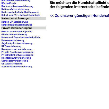
Pferdelebensversicherung
Sie möchten die Hundehaftpflicht 
Pferde-Kombi
der folgenden Internetseite befind
Pensionspferdeversicherung
Reiterunfallversicherung
Reitlehrerhaftpflicht/Reittherapeut
<< Zu unserer günstigen Hundehaftp
Schul- und Verleihpferdehaftpflicht
Katzenversicherungen:
Katzen-OP-Versicherung
Katzenkrankenversicherung
Private Versicherungen:
Gewässerschadenhaftpflicht
Glasbruchversicherung
Haus- und Grundbesitzerhaftpflicht
Hausratversicherung
Jagdhaftpflichtversicherung
KFZ-Versicherung
Krankenzusatzversicherung
Private Krankenversicherung
Privathaftpflichtversicherung
Rechtsschutzversicherung
Sterbegeldversicherung
Unfallversicherung
Wohngebäudeversicherung