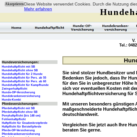
Diese Website verwendet Cookies. Durch die Nutzung dies
Akzeptieren
Mehr erfahren
Hundeha
V.
Tel.: 048
Hund
Hundeversicherungen:
Hundehaftpflicht mit SB
Hundehaftpflicht ohne SB
Sie sind stolzer Hundbesitzer und l
Hundehaftpflicht für 2 Hunde
Bedenken Sie jedoch, dass Ihr Hu
Hundehaftpflicht für Pers. ab 55
Hundehaftpflicht für Pers. ab 60
für den Sie in unbegrenzter Höhe 
Hundehaftpflicht für Kampfhunde
sich vor eventuellen Kosten mit d
Zwingerhaftpflicht
Hunde-OP-Versicherung
Hundehaftpflichtversicherung für 
Hundekrankenversicherung
Hunde-Kombi
Mit unseren besonders günstigen A
Pferdeversicherungen:
maßgeschneiderte Hundehaftpflich
Pferdehaftpflicht mit SB
Pferdehaftpflicht ohne SB
deutschlandweit.
Ponyhaftpflicht (bis 148 cm)
Fohlenhaftpflicht
Haftpflicht für Gnadenbrotpferde
Vergleichen Sie jetzt auch Ihre Hun
Haftpflicht für Beistellpferde
beraten Sie gerne.
Pferde-OP-Versicherung
Pferdekrankenversicherung