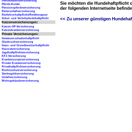
Pferdelebensversicherung
Sie möchten die Hundehaftpflicht 
Pferde-Kombi
der folgenden Internetseite befind
Pensionspferdeversicherung
Reiterunfallversicherung
Reitlehrerhaftpflicht/Reittherapeut
<< Zu unserer günstigen Hundehaftp
Schul- und Verleihpferdehaftpflicht
Katzenversicherungen:
Katzen-OP-Versicherung
Katzenkrankenversicherung
Private Versicherungen:
Gewässerschadenhaftpflicht
Glasbruchversicherung
Haus- und Grundbesitzerhaftpflicht
Hausratversicherung
Jagdhaftpflichtversicherung
KFZ-Versicherung
Krankenzusatzversicherung
Private Krankenversicherung
Privathaftpflichtversicherung
Rechtsschutzversicherung
Sterbegeldversicherung
Unfallversicherung
Wohngebäudeversicherung