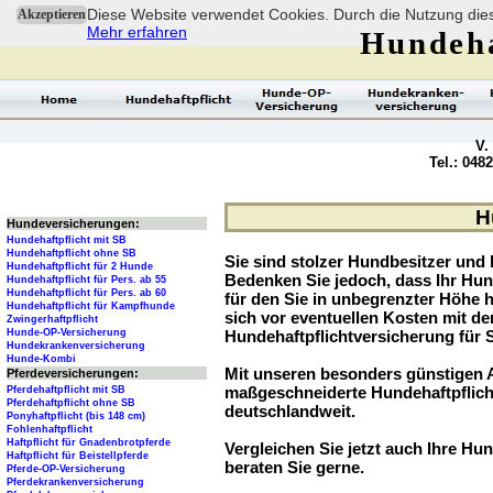
Diese Website verwendet Cookies. Durch die Nutzung dies
Akzeptieren
Mehr erfahren
Hundeha
V.
Tel.: 048
H
Hundeversicherungen:
Hundehaftpflicht mit SB
Hundehaftpflicht ohne SB
Sie sind stolzer Hundbesitzer und l
Hundehaftpflicht für 2 Hunde
Bedenken Sie jedoch, dass Ihr Hu
Hundehaftpflicht für Pers. ab 55
Hundehaftpflicht für Pers. ab 60
für den Sie in unbegrenzter Höhe 
Hundehaftpflicht für Kampfhunde
sich vor eventuellen Kosten mit d
Zwingerhaftpflicht
Hunde-OP-Versicherung
Hundehaftpflichtversicherung für 
Hundekrankenversicherung
Hunde-Kombi
Mit unseren besonders günstigen A
Pferdeversicherungen:
maßgeschneiderte Hundehaftpflich
Pferdehaftpflicht mit SB
Pferdehaftpflicht ohne SB
deutschlandweit.
Ponyhaftpflicht (bis 148 cm)
Fohlenhaftpflicht
Haftpflicht für Gnadenbrotpferde
Vergleichen Sie jetzt auch Ihre Hund
Haftpflicht für Beistellpferde
beraten Sie gerne.
Pferde-OP-Versicherung
Pferdekrankenversicherung