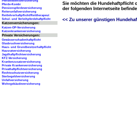
Pferdelebensversicherung
Sie möchten die Hundehaftpflicht 
Pferde-Kombi
der folgenden Internetseite befind
Pensionspferdeversicherung
Reiterunfallversicherung
Reitlehrerhaftpflicht/Reittherapeut
<< Zu unserer günstigen Hundehaftp
Schul- und Verleihpferdehaftpflicht
Katzenversicherungen:
Katzen-OP-Versicherung
Katzenkrankenversicherung
Private Versicherungen:
Gewässerschadenhaftpflicht
Glasbruchversicherung
Haus- und Grundbesitzerhaftpflicht
Hausratversicherung
Jagdhaftpflichtversicherung
KFZ-Versicherung
Krankenzusatzversicherung
Private Krankenversicherung
Privathaftpflichtversicherung
Rechtsschutzversicherung
Sterbegeldversicherung
Unfallversicherung
Wohngebäudeversicherung