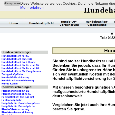
Diese Website verwendet Cookies. Durch die Nutzung dies
Akzeptieren
Mehr erfahren
Hundeha
V.
Tel.: 048
Hund
Hundeversicherungen:
Hundehaftpflicht mit SB
Hundehaftpflicht ohne SB
Sie sind stolzer Hundbesitzer und l
Hundehaftpflicht für 2 Hunde
Bedenken Sie jedoch, dass Ihr Hu
Hundehaftpflicht für Pers. ab 55
Hundehaftpflicht für Pers. ab 60
für den Sie in unbegrenzter Höhe 
Hundehaftpflicht für Kampfhunde
sich vor eventuellen Kosten mit d
Zwingerhaftpflicht
Hunde-OP-Versicherung
Hundehaftpflichtversicherung für 
Hundekrankenversicherung
Hunde-Kombi
Mit unseren besonders günstigen A
Pferdeversicherungen:
maßgeschneiderte Hundehaftpflich
Pferdehaftpflicht mit SB
Pferdehaftpflicht ohne SB
deutschlandweit.
Ponyhaftpflicht (bis 148 cm)
Fohlenhaftpflicht
Haftpflicht für Gnadenbrotpferde
Vergleichen Sie jetzt auch Ihre Hun
Haftpflicht für Beistellpferde
beraten Sie gerne.
Pferde-OP-Versicherung
Pferdekrankenversicherung