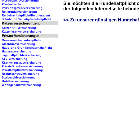
Pferdelebensversicherung
Sie möchten die Hundehaftpflicht 
Pferde-Kombi
der folgenden Internetseite befind
Pensionspferdeversicherung
Reiterunfallversicherung
Reitlehrerhaftpflicht/Reittherapeut
<< Zu unserer günstigen Hundehaftp
Schul- und Verleihpferdehaftpflicht
Katzenversicherungen:
Katzen-OP-Versicherung
Katzenkrankenversicherung
Private Versicherungen:
Gewässerschadenhaftpflicht
Glasbruchversicherung
Haus- und Grundbesitzerhaftpflicht
Hausratversicherung
Jagdhaftpflichtversicherung
KFZ-Versicherung
Krankenzusatzversicherung
Private Krankenversicherung
Privathaftpflichtversicherung
Rechtsschutzversicherung
Sterbegeldversicherung
Unfallversicherung
Wohngebäudeversicherung