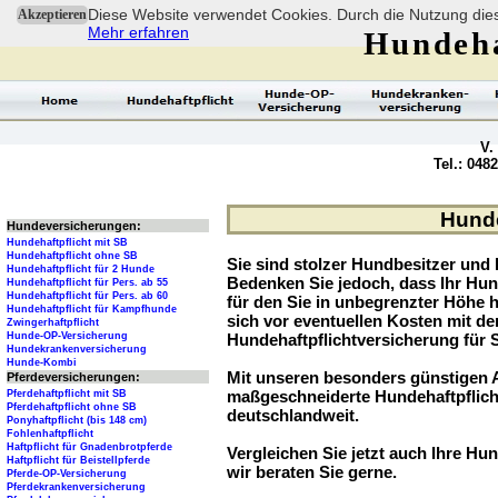
Diese Website verwendet Cookies. Durch die Nutzung dies
Akzeptieren
Mehr erfahren
Hundeha
V.
Tel.: 048
Hunde
Hundeversicherungen:
Hundehaftpflicht mit SB
Hundehaftpflicht ohne SB
Sie sind stolzer Hundbesitzer und l
Hundehaftpflicht für 2 Hunde
Bedenken Sie jedoch, dass Ihr Hu
Hundehaftpflicht für Pers. ab 55
Hundehaftpflicht für Pers. ab 60
für den Sie in unbegrenzter Höhe 
Hundehaftpflicht für Kampfhunde
sich vor eventuellen Kosten mit d
Zwingerhaftpflicht
Hunde-OP-Versicherung
Hundehaftpflichtversicherung für 
Hundekrankenversicherung
Hunde-Kombi
Mit unseren besonders günstigen A
Pferdeversicherungen:
maßgeschneiderte Hundehaftpflich
Pferdehaftpflicht mit SB
Pferdehaftpflicht ohne SB
deutschlandweit.
Ponyhaftpflicht (bis 148 cm)
Fohlenhaftpflicht
Haftpflicht für Gnadenbrotpferde
Vergleichen Sie jetzt auch Ihre Hun
Haftpflicht für Beistellpferde
wir beraten Sie gerne.
Pferde-OP-Versicherung
Pferdekrankenversicherung