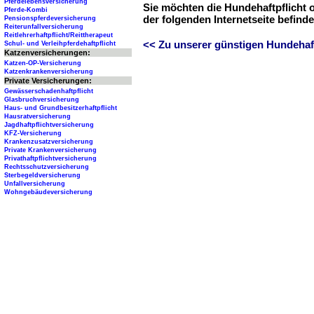
Pferdelebensversicherung
Sie möchten die Hundehaftpflicht 
Pferde-Kombi
der folgenden Internetseite befind
Pensionspferdeversicherung
Reiterunfallversicherung
Reitlehrerhaftpflicht/Reittherapeut
<< Zu unserer günstigen Hundehaftp
Schul- und Verleihpferdehaftpflicht
Katzenversicherungen:
Katzen-OP-Versicherung
Katzenkrankenversicherung
Private Versicherungen:
Gewässerschadenhaftpflicht
Glasbruchversicherung
Haus- und Grundbesitzerhaftpflicht
Hausratversicherung
Jagdhaftpflichtversicherung
KFZ-Versicherung
Krankenzusatzversicherung
Private Krankenversicherung
Privathaftpflichtversicherung
Rechtsschutzversicherung
Sterbegeldversicherung
Unfallversicherung
Wohngebäudeversicherung