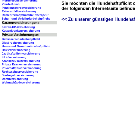
Pferdelebensversicherung
Sie möchten die Hundehaftpflicht 
Pferde-Kombi
der folgenden Internetseite befind
Pensionspferdeversicherung
Reiterunfallversicherung
Reitlehrerhaftpflicht/Reittherapeut
<< Zu unserer günstigen Hundehaftp
Schul- und Verleihpferdehaftpflicht
Katzenversicherungen:
Katzen-OP-Versicherung
Katzenkrankenversicherung
Private Versicherungen:
Gewässerschadenhaftpflicht
Glasbruchversicherung
Haus- und Grundbesitzerhaftpflicht
Hausratversicherung
Jagdhaftpflichtversicherung
KFZ-Versicherung
Krankenzusatzversicherung
Private Krankenversicherung
Privathaftpflichtversicherung
Rechtsschutzversicherung
Sterbegeldversicherung
Unfallversicherung
Wohngebäudeversicherung