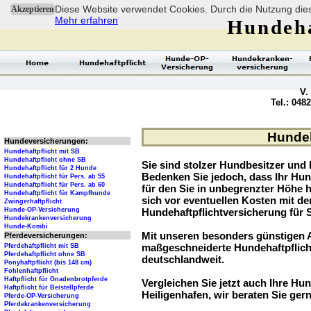
Diese Website verwendet Cookies. Durch die Nutzung dies
Akzeptieren
Mehr erfahren
Hundeha
V.
Tel.: 048
Hundeha
Hundeversicherungen:
Hundehaftpflicht mit SB
Hundehaftpflicht ohne SB
Sie sind stolzer Hundbesitzer und l
Hundehaftpflicht für 2 Hunde
Bedenken Sie jedoch, dass Ihr Hu
Hundehaftpflicht für Pers. ab 55
Hundehaftpflicht für Pers. ab 60
für den Sie in unbegrenzter Höhe 
Hundehaftpflicht für Kampfhunde
sich vor eventuellen Kosten mit d
Zwingerhaftpflicht
Hunde-OP-Versicherung
Hundehaftpflichtversicherung für 
Hundekrankenversicherung
Hunde-Kombi
Mit unseren besonders günstigen A
Pferdeversicherungen:
maßgeschneiderte Hundehaftpflich
Pferdehaftpflicht mit SB
Pferdehaftpflicht ohne SB
deutschlandweit.
Ponyhaftpflicht (bis 148 cm)
Fohlenhaftpflicht
Haftpflicht für Gnadenbrotpferde
Vergleichen Sie jetzt auch Ihre Hund
Haftpflicht für Beistellpferde
Heiligenhafen, wir beraten Sie gern
Pferde-OP-Versicherung
Pferdekrankenversicherung