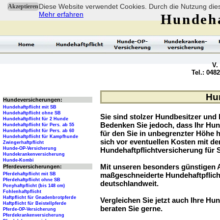
Diese Website verwendet Cookies. Durch die Nutzung dies
Akzeptieren
Mehr erfahren
Hundeha
V.
Tel.: 048
Hun
Hundeversicherungen:
Hundehaftpflicht mit SB
Hundehaftpflicht ohne SB
Sie sind stolzer Hundbesitzer und l
Hundehaftpflicht für 2 Hunde
Bedenken Sie jedoch, dass Ihr Hu
Hundehaftpflicht für Pers. ab 55
Hundehaftpflicht für Pers. ab 60
für den Sie in unbegrenzter Höhe 
Hundehaftpflicht für Kampfhunde
sich vor eventuellen Kosten mit d
Zwingerhaftpflicht
Hunde-OP-Versicherung
Hundehaftpflichtversicherung für 
Hundekrankenversicherung
Hunde-Kombi
Mit unseren besonders günstigen A
Pferdeversicherungen:
maßgeschneiderte Hundehaftpflich
Pferdehaftpflicht mit SB
Pferdehaftpflicht ohne SB
deutschlandweit.
Ponyhaftpflicht (bis 148 cm)
Fohlenhaftpflicht
Haftpflicht für Gnadenbrotpferde
Vergleichen Sie jetzt auch Ihre Hund
Haftpflicht für Beistellpferde
beraten Sie gerne.
Pferde-OP-Versicherung
Pferdekrankenversicherung