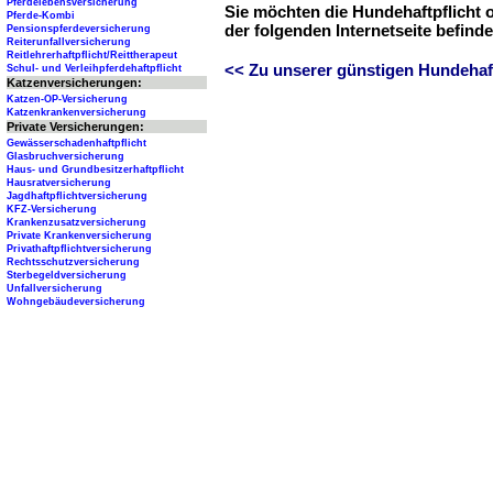
Pferdelebensversicherung
Sie möchten die Hundehaftpflicht 
Pferde-Kombi
der folgenden Internetseite befind
Pensionspferdeversicherung
Reiterunfallversicherung
Reitlehrerhaftpflicht/Reittherapeut
<< Zu unserer günstigen Hundehaftp
Schul- und Verleihpferdehaftpflicht
Katzenversicherungen:
Katzen-OP-Versicherung
Katzenkrankenversicherung
Private Versicherungen:
Gewässerschadenhaftpflicht
Glasbruchversicherung
Haus- und Grundbesitzerhaftpflicht
Hausratversicherung
Jagdhaftpflichtversicherung
KFZ-Versicherung
Krankenzusatzversicherung
Private Krankenversicherung
Privathaftpflichtversicherung
Rechtsschutzversicherung
Sterbegeldversicherung
Unfallversicherung
Wohngebäudeversicherung