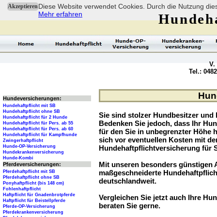
Diese Website verwendet Cookies. Durch die Nutzung dies
Akzeptieren
Mehr erfahren
Hundeha
V.
Tel.: 048
Hund
Hundeversicherungen:
Hundehaftpflicht mit SB
Hundehaftpflicht ohne SB
Sie sind stolzer Hundbesitzer und l
Hundehaftpflicht für 2 Hunde
Bedenken Sie jedoch, dass Ihr Hu
Hundehaftpflicht für Pers. ab 55
Hundehaftpflicht für Pers. ab 60
für den Sie in unbegrenzter Höhe 
Hundehaftpflicht für Kampfhunde
sich vor eventuellen Kosten mit d
Zwingerhaftpflicht
Hunde-OP-Versicherung
Hundehaftpflichtversicherung für 
Hundekrankenversicherung
Hunde-Kombi
Mit unseren besonders günstigen A
Pferdeversicherungen:
maßgeschneiderte Hundehaftpflich
Pferdehaftpflicht mit SB
Pferdehaftpflicht ohne SB
deutschlandweit.
Ponyhaftpflicht (bis 148 cm)
Fohlenhaftpflicht
Haftpflicht für Gnadenbrotpferde
Vergleichen Sie jetzt auch Ihre Hun
Haftpflicht für Beistellpferde
beraten Sie gerne.
Pferde-OP-Versicherung
Pferdekrankenversicherung