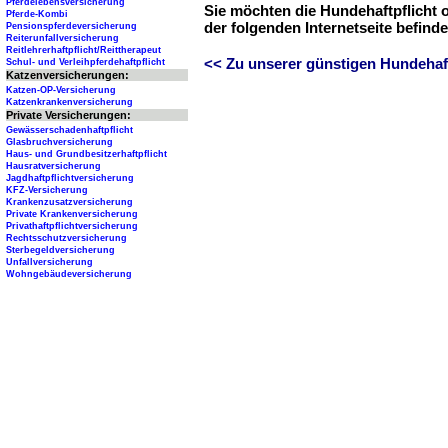
Pferdelebensversicherung
Sie möchten die Hundehaftpflicht 
Pferde-Kombi
der folgenden Internetseite befind
Pensionspferdeversicherung
Reiterunfallversicherung
Reitlehrerhaftpflicht/Reittherapeut
<< Zu unserer günstigen Hundehaftp
Schul- und Verleihpferdehaftpflicht
Katzenversicherungen:
Katzen-OP-Versicherung
Katzenkrankenversicherung
Private Versicherungen:
Gewässerschadenhaftpflicht
Glasbruchversicherung
Haus- und Grundbesitzerhaftpflicht
Hausratversicherung
Jagdhaftpflichtversicherung
KFZ-Versicherung
Krankenzusatzversicherung
Private Krankenversicherung
Privathaftpflichtversicherung
Rechtsschutzversicherung
Sterbegeldversicherung
Unfallversicherung
Wohngebäudeversicherung