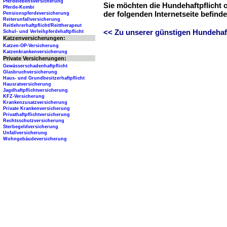
Pferdelebensversicherung
Sie möchten die Hundehaftpflicht 
Pferde-Kombi
der folgenden Internetseite befind
Pensionspferdeversicherung
Reiterunfallversicherung
Reitlehrerhaftpflicht/Reittherapeut
<< Zu unserer günstigen Hundehaftp
Schul- und Verleihpferdehaftpflicht
Katzenversicherungen:
Katzen-OP-Versicherung
Katzenkrankenversicherung
Private Versicherungen:
Gewässerschadenhaftpflicht
Glasbruchversicherung
Haus- und Grundbesitzerhaftpflicht
Hausratversicherung
Jagdhaftpflichtversicherung
KFZ-Versicherung
Krankenzusatzversicherung
Private Krankenversicherung
Privathaftpflichtversicherung
Rechtsschutzversicherung
Sterbegeldversicherung
Unfallversicherung
Wohngebäudeversicherung