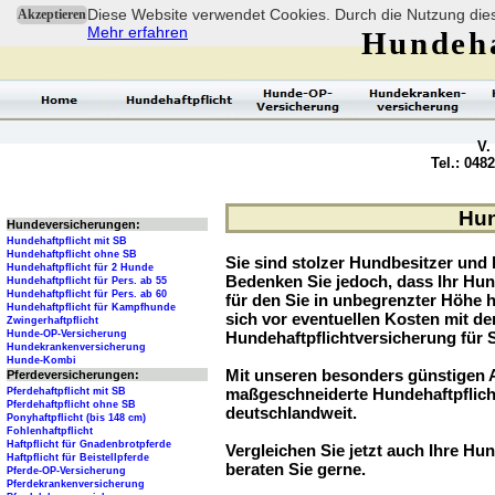
Diese Website verwendet Cookies. Durch die Nutzung dies
Akzeptieren
Mehr erfahren
Hundeha
V.
Tel.: 048
Hun
Hundeversicherungen:
Hundehaftpflicht mit SB
Hundehaftpflicht ohne SB
Sie sind stolzer Hundbesitzer und l
Hundehaftpflicht für 2 Hunde
Bedenken Sie jedoch, dass Ihr Hu
Hundehaftpflicht für Pers. ab 55
Hundehaftpflicht für Pers. ab 60
für den Sie in unbegrenzter Höhe 
Hundehaftpflicht für Kampfhunde
sich vor eventuellen Kosten mit d
Zwingerhaftpflicht
Hunde-OP-Versicherung
Hundehaftpflichtversicherung für 
Hundekrankenversicherung
Hunde-Kombi
Mit unseren besonders günstigen A
Pferdeversicherungen:
maßgeschneiderte Hundehaftpflich
Pferdehaftpflicht mit SB
Pferdehaftpflicht ohne SB
deutschlandweit.
Ponyhaftpflicht (bis 148 cm)
Fohlenhaftpflicht
Haftpflicht für Gnadenbrotpferde
Vergleichen Sie jetzt auch Ihre Hun
Haftpflicht für Beistellpferde
beraten Sie gerne.
Pferde-OP-Versicherung
Pferdekrankenversicherung