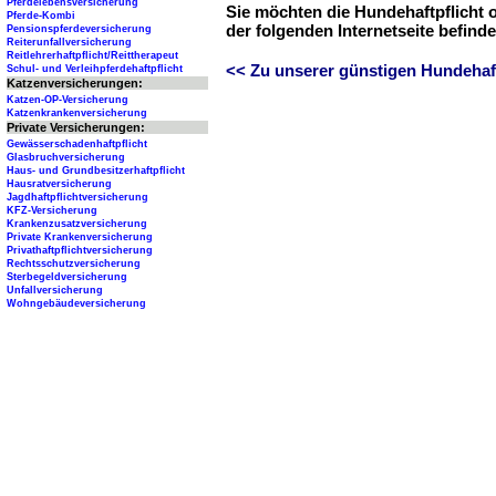
Pferdelebensversicherung
Sie möchten die Hundehaftpflicht 
Pferde-Kombi
der folgenden Internetseite befind
Pensionspferdeversicherung
Reiterunfallversicherung
Reitlehrerhaftpflicht/Reittherapeut
<< Zu unserer günstigen Hundehaftp
Schul- und Verleihpferdehaftpflicht
Katzenversicherungen:
Katzen-OP-Versicherung
Katzenkrankenversicherung
Private Versicherungen:
Gewässerschadenhaftpflicht
Glasbruchversicherung
Haus- und Grundbesitzerhaftpflicht
Hausratversicherung
Jagdhaftpflichtversicherung
KFZ-Versicherung
Krankenzusatzversicherung
Private Krankenversicherung
Privathaftpflichtversicherung
Rechtsschutzversicherung
Sterbegeldversicherung
Unfallversicherung
Wohngebäudeversicherung