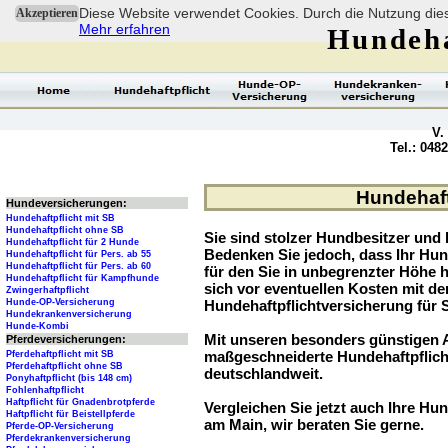
Diese Website verwendet Cookies. Durch die Nutzung dies
Akzeptieren
Mehr erfahren
Hundeha
V.
Tel.: 048
Hundehaft
Hundeversicherungen:
Hundehaftpflicht mit SB
Hundehaftpflicht ohne SB
Sie sind stolzer Hundbesitzer und l
Hundehaftpflicht für 2 Hunde
Bedenken Sie jedoch, dass Ihr Hu
Hundehaftpflicht für Pers. ab 55
Hundehaftpflicht für Pers. ab 60
für den Sie in unbegrenzter Höhe 
Hundehaftpflicht für Kampfhunde
sich vor eventuellen Kosten mit d
Zwingerhaftpflicht
Hunde-OP-Versicherung
Hundehaftpflichtversicherung für 
Hundekrankenversicherung
Hunde-Kombi
Mit unseren besonders günstigen A
Pferdeversicherungen:
maßgeschneiderte Hundehaftpflich
Pferdehaftpflicht mit SB
Pferdehaftpflicht ohne SB
deutschlandweit.
Ponyhaftpflicht (bis 148 cm)
Fohlenhaftpflicht
Haftpflicht für Gnadenbrotpferde
Vergleichen Sie jetzt auch Ihre Hu
Haftpflicht für Beistellpferde
am Main, wir beraten Sie gerne.
Pferde-OP-Versicherung
Pferdekrankenversicherung