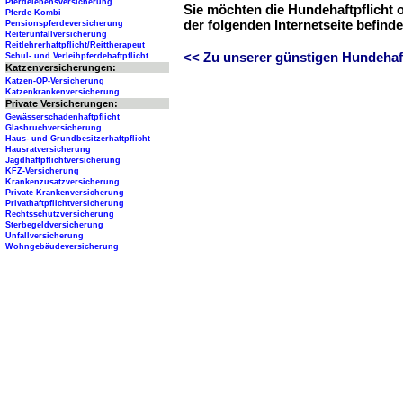
Pferdelebensversicherung
Sie möchten die Hundehaftpflicht 
Pferde-Kombi
der folgenden Internetseite befind
Pensionspferdeversicherung
Reiterunfallversicherung
Reitlehrerhaftpflicht/Reittherapeut
<< Zu unserer günstigen Hundehaftp
Schul- und Verleihpferdehaftpflicht
Katzenversicherungen:
Katzen-OP-Versicherung
Katzenkrankenversicherung
Private Versicherungen:
Gewässerschadenhaftpflicht
Glasbruchversicherung
Haus- und Grundbesitzerhaftpflicht
Hausratversicherung
Jagdhaftpflichtversicherung
KFZ-Versicherung
Krankenzusatzversicherung
Private Krankenversicherung
Privathaftpflichtversicherung
Rechtsschutzversicherung
Sterbegeldversicherung
Unfallversicherung
Wohngebäudeversicherung