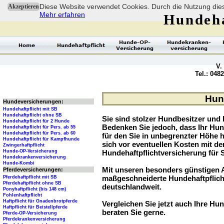
Diese Website verwendet Cookies. Durch die Nutzung dies
Akzeptieren
Mehr erfahren
Hundeha
V.
Tel.: 048
Hund
Hundeversicherungen:
Hundehaftpflicht mit SB
Hundehaftpflicht ohne SB
Sie sind stolzer Hundbesitzer und l
Hundehaftpflicht für 2 Hunde
Bedenken Sie jedoch, dass Ihr Hu
Hundehaftpflicht für Pers. ab 55
Hundehaftpflicht für Pers. ab 60
für den Sie in unbegrenzter Höhe 
Hundehaftpflicht für Kampfhunde
sich vor eventuellen Kosten mit d
Zwingerhaftpflicht
Hunde-OP-Versicherung
Hundehaftpflichtversicherung für 
Hundekrankenversicherung
Hunde-Kombi
Mit unseren besonders günstigen A
Pferdeversicherungen:
maßgeschneiderte Hundehaftpflich
Pferdehaftpflicht mit SB
Pferdehaftpflicht ohne SB
deutschlandweit.
Ponyhaftpflicht (bis 148 cm)
Fohlenhaftpflicht
Haftpflicht für Gnadenbrotpferde
Vergleichen Sie jetzt auch Ihre Hun
Haftpflicht für Beistellpferde
beraten Sie gerne.
Pferde-OP-Versicherung
Pferdekrankenversicherung