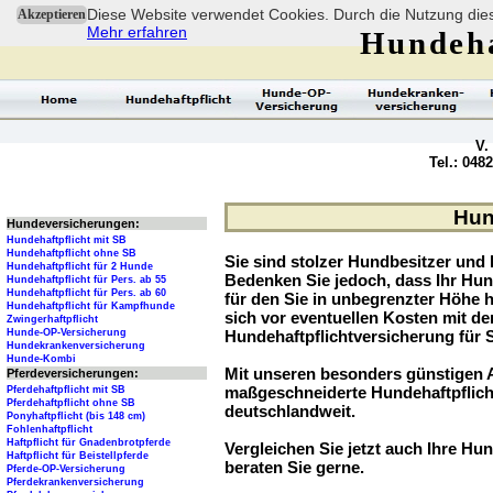
Diese Website verwendet Cookies. Durch die Nutzung dies
Akzeptieren
Mehr erfahren
Hundeha
V.
Tel.: 048
Hund
Hundeversicherungen:
Hundehaftpflicht mit SB
Hundehaftpflicht ohne SB
Sie sind stolzer Hundbesitzer und l
Hundehaftpflicht für 2 Hunde
Bedenken Sie jedoch, dass Ihr Hu
Hundehaftpflicht für Pers. ab 55
Hundehaftpflicht für Pers. ab 60
für den Sie in unbegrenzter Höhe 
Hundehaftpflicht für Kampfhunde
sich vor eventuellen Kosten mit d
Zwingerhaftpflicht
Hunde-OP-Versicherung
Hundehaftpflichtversicherung für 
Hundekrankenversicherung
Hunde-Kombi
Mit unseren besonders günstigen A
Pferdeversicherungen:
maßgeschneiderte Hundehaftpflich
Pferdehaftpflicht mit SB
Pferdehaftpflicht ohne SB
deutschlandweit.
Ponyhaftpflicht (bis 148 cm)
Fohlenhaftpflicht
Haftpflicht für Gnadenbrotpferde
Vergleichen Sie jetzt auch Ihre Hun
Haftpflicht für Beistellpferde
beraten Sie gerne.
Pferde-OP-Versicherung
Pferdekrankenversicherung