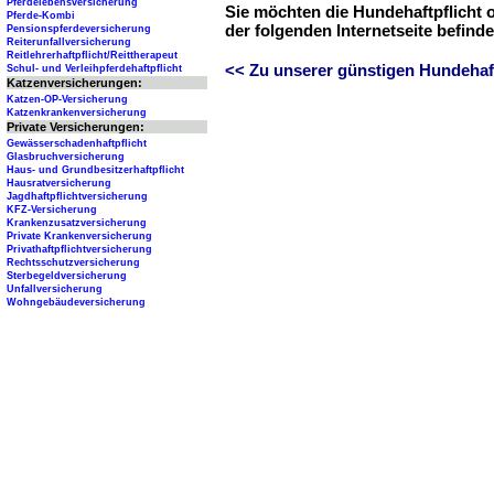
Pferdelebensversicherung
Sie möchten die Hundehaftpflicht 
Pferde-Kombi
der folgenden Internetseite befind
Pensionspferdeversicherung
Reiterunfallversicherung
Reitlehrerhaftpflicht/Reittherapeut
<< Zu unserer günstigen Hundehaftp
Schul- und Verleihpferdehaftpflicht
Katzenversicherungen:
Katzen-OP-Versicherung
Katzenkrankenversicherung
Private Versicherungen:
Gewässerschadenhaftpflicht
Glasbruchversicherung
Haus- und Grundbesitzerhaftpflicht
Hausratversicherung
Jagdhaftpflichtversicherung
KFZ-Versicherung
Krankenzusatzversicherung
Private Krankenversicherung
Privathaftpflichtversicherung
Rechtsschutzversicherung
Sterbegeldversicherung
Unfallversicherung
Wohngebäudeversicherung