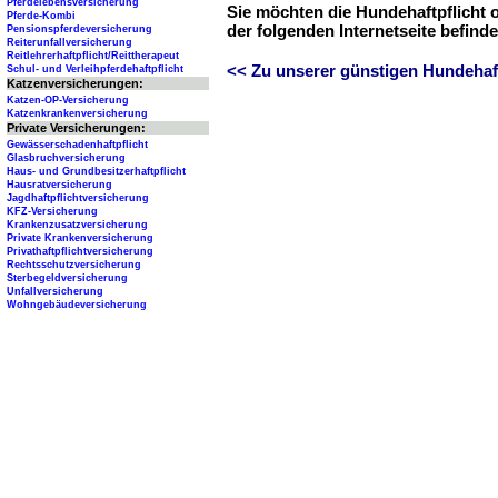
Pferdelebensversicherung
Sie möchten die Hundehaftpflicht 
Pferde-Kombi
der folgenden Internetseite befind
Pensionspferdeversicherung
Reiterunfallversicherung
Reitlehrerhaftpflicht/Reittherapeut
<< Zu unserer günstigen Hundehaftp
Schul- und Verleihpferdehaftpflicht
Katzenversicherungen:
Katzen-OP-Versicherung
Katzenkrankenversicherung
Private Versicherungen:
Gewässerschadenhaftpflicht
Glasbruchversicherung
Haus- und Grundbesitzerhaftpflicht
Hausratversicherung
Jagdhaftpflichtversicherung
KFZ-Versicherung
Krankenzusatzversicherung
Private Krankenversicherung
Privathaftpflichtversicherung
Rechtsschutzversicherung
Sterbegeldversicherung
Unfallversicherung
Wohngebäudeversicherung