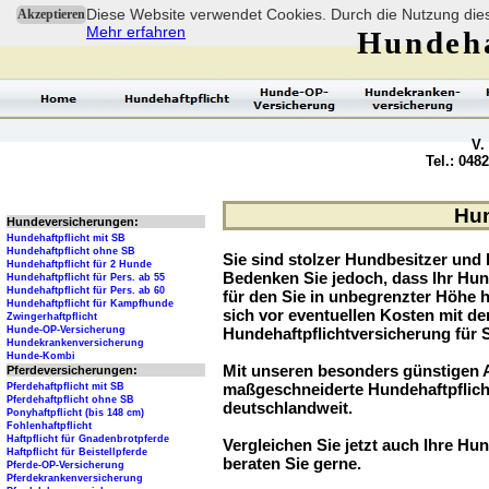
Diese Website verwendet Cookies. Durch die Nutzung dies
Akzeptieren
Mehr erfahren
Hundeha
V.
Tel.: 048
Hun
Hundeversicherungen:
Hundehaftpflicht mit SB
Hundehaftpflicht ohne SB
Sie sind stolzer Hundbesitzer und l
Hundehaftpflicht für 2 Hunde
Bedenken Sie jedoch, dass Ihr Hu
Hundehaftpflicht für Pers. ab 55
Hundehaftpflicht für Pers. ab 60
für den Sie in unbegrenzter Höhe 
Hundehaftpflicht für Kampfhunde
sich vor eventuellen Kosten mit d
Zwingerhaftpflicht
Hunde-OP-Versicherung
Hundehaftpflichtversicherung für 
Hundekrankenversicherung
Hunde-Kombi
Mit unseren besonders günstigen A
Pferdeversicherungen:
maßgeschneiderte Hundehaftpflich
Pferdehaftpflicht mit SB
Pferdehaftpflicht ohne SB
deutschlandweit.
Ponyhaftpflicht (bis 148 cm)
Fohlenhaftpflicht
Haftpflicht für Gnadenbrotpferde
Vergleichen Sie jetzt auch Ihre Hun
Haftpflicht für Beistellpferde
beraten Sie gerne.
Pferde-OP-Versicherung
Pferdekrankenversicherung