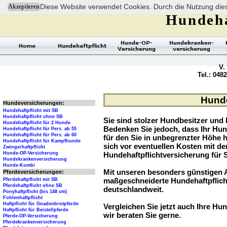
Diese Website verwendet Cookies. Durch die Nutzung dies
Akzeptieren
Hundeha
V.
Tel.: 048
Hunde
Hundeversicherungen:
Hundehaftpflicht mit SB
Hundehaftpflicht ohne SB
Sie sind stolzer Hundbesitzer und l
Hundehaftpflicht für 2 Hunde
Bedenken Sie jedoch, dass Ihr Hu
Hundehaftpflicht für Pers. ab 55
Hundehaftpflicht für Pers. ab 60
für den Sie in unbegrenzter Höhe 
Hundehaftpflicht für Kampfhunde
sich vor eventuellen Kosten mit d
Zwingerhaftpflicht
Hunde-OP-Versicherung
Hundehaftpflichtversicherung für 
Hundekrankenversicherung
Hunde-Kombi
Mit unseren besonders günstigen A
Pferdeversicherungen:
maßgeschneiderte Hundehaftpflich
Pferdehaftpflicht mit SB
Pferdehaftpflicht ohne SB
deutschlandweit.
Ponyhaftpflicht (bis 148 cm)
Fohlenhaftpflicht
Haftpflicht für Gnadenbrotpferde
Vergleichen Sie jetzt auch Ihre Hun
Haftpflicht für Beistellpferde
wir beraten Sie gerne.
Pferde-OP-Versicherung
Pferdekrankenversicherung