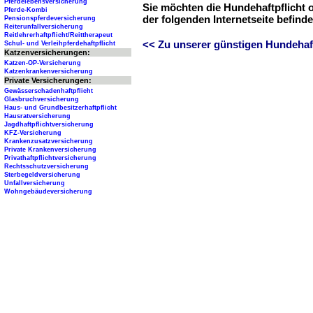
Pferdelebensversicherung
Sie möchten die Hundehaftpflicht 
Pferde-Kombi
der folgenden Internetseite befind
Pensionspferdeversicherung
Reiterunfallversicherung
Reitlehrerhaftpflicht/Reittherapeut
<< Zu unserer günstigen Hundehaftp
Schul- und Verleihpferdehaftpflicht
Katzenversicherungen:
Katzen-OP-Versicherung
Katzenkrankenversicherung
Private Versicherungen:
Gewässerschadenhaftpflicht
Glasbruchversicherung
Haus- und Grundbesitzerhaftpflicht
Hausratversicherung
Jagdhaftpflichtversicherung
KFZ-Versicherung
Krankenzusatzversicherung
Private Krankenversicherung
Privathaftpflichtversicherung
Rechtsschutzversicherung
Sterbegeldversicherung
Unfallversicherung
Wohngebäudeversicherung