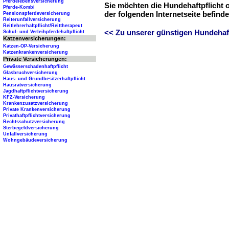
Pferdelebensversicherung
Sie möchten die Hundehaftpflicht 
Pferde-Kombi
der folgenden Internetseite befind
Pensionspferdeversicherung
Reiterunfallversicherung
Reitlehrerhaftpflicht/Reittherapeut
<< Zu unserer günstigen Hundehaftp
Schul- und Verleihpferdehaftpflicht
Katzenversicherungen:
Katzen-OP-Versicherung
Katzenkrankenversicherung
Private Versicherungen:
Gewässerschadenhaftpflicht
Glasbruchversicherung
Haus- und Grundbesitzerhaftpflicht
Hausratversicherung
Jagdhaftpflichtversicherung
KFZ-Versicherung
Krankenzusatzversicherung
Private Krankenversicherung
Privathaftpflichtversicherung
Rechtsschutzversicherung
Sterbegeldversicherung
Unfallversicherung
Wohngebäudeversicherung