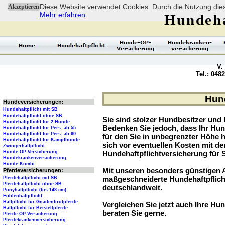
Diese Website verwendet Cookies. Durch die Nutzung dies
Akzeptieren
Mehr erfahren
Hundeha
V.
Tel.: 048
Hund
Hundeversicherungen:
Hundehaftpflicht mit SB
Hundehaftpflicht ohne SB
Sie sind stolzer Hundbesitzer und l
Hundehaftpflicht für 2 Hunde
Bedenken Sie jedoch, dass Ihr Hu
Hundehaftpflicht für Pers. ab 55
Hundehaftpflicht für Pers. ab 60
für den Sie in unbegrenzter Höhe 
Hundehaftpflicht für Kampfhunde
sich vor eventuellen Kosten mit d
Zwingerhaftpflicht
Hunde-OP-Versicherung
Hundehaftpflichtversicherung für 
Hundekrankenversicherung
Hunde-Kombi
Mit unseren besonders günstigen A
Pferdeversicherungen:
maßgeschneiderte Hundehaftpflich
Pferdehaftpflicht mit SB
Pferdehaftpflicht ohne SB
deutschlandweit.
Ponyhaftpflicht (bis 148 cm)
Fohlenhaftpflicht
Haftpflicht für Gnadenbrotpferde
Vergleichen Sie jetzt auch Ihre Hun
Haftpflicht für Beistellpferde
beraten Sie gerne.
Pferde-OP-Versicherung
Pferdekrankenversicherung