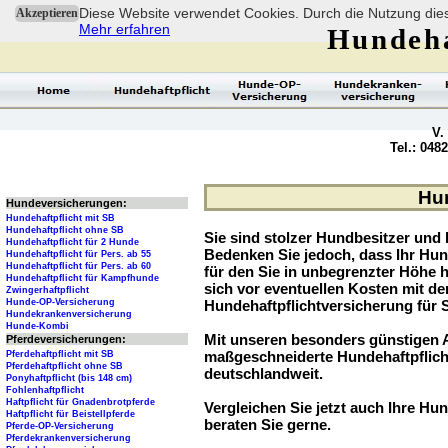
Diese Website verwendet Cookies. Durch die Nutzung dies
Akzeptieren
Mehr erfahren
Hundeha
V.
Tel.: 048
Hun
Hundeversicherungen:
Hundehaftpflicht mit SB
Hundehaftpflicht ohne SB
Sie sind stolzer Hundbesitzer und l
Hundehaftpflicht für 2 Hunde
Bedenken Sie jedoch, dass Ihr Hu
Hundehaftpflicht für Pers. ab 55
Hundehaftpflicht für Pers. ab 60
für den Sie in unbegrenzter Höhe 
Hundehaftpflicht für Kampfhunde
sich vor eventuellen Kosten mit d
Zwingerhaftpflicht
Hunde-OP-Versicherung
Hundehaftpflichtversicherung für 
Hundekrankenversicherung
Hunde-Kombi
Mit unseren besonders günstigen A
Pferdeversicherungen:
maßgeschneiderte Hundehaftpflich
Pferdehaftpflicht mit SB
Pferdehaftpflicht ohne SB
deutschlandweit.
Ponyhaftpflicht (bis 148 cm)
Fohlenhaftpflicht
Haftpflicht für Gnadenbrotpferde
Vergleichen Sie jetzt auch Ihre Hun
Haftpflicht für Beistellpferde
beraten Sie gerne.
Pferde-OP-Versicherung
Pferdekrankenversicherung