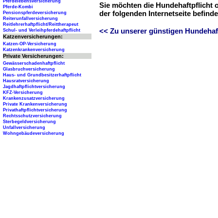
Pferdelebensversicherung
Sie möchten die Hundehaftpflicht 
Pferde-Kombi
der folgenden Internetseite befind
Pensionspferdeversicherung
Reiterunfallversicherung
Reitlehrerhaftpflicht/Reittherapeut
<< Zu unserer günstigen Hundehaftp
Schul- und Verleihpferdehaftpflicht
Katzenversicherungen:
Katzen-OP-Versicherung
Katzenkrankenversicherung
Private Versicherungen:
Gewässerschadenhaftpflicht
Glasbruchversicherung
Haus- und Grundbesitzerhaftpflicht
Hausratversicherung
Jagdhaftpflichtversicherung
KFZ-Versicherung
Krankenzusatzversicherung
Private Krankenversicherung
Privathaftpflichtversicherung
Rechtsschutzversicherung
Sterbegeldversicherung
Unfallversicherung
Wohngebäudeversicherung