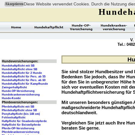
Diese Website verwendet Cookies. Durch die Nutzung dies
Akzeptieren
Hundeha
V.
Tel.: 048
Hu
Hundeversicherungen:
Hundehaftpflicht mit SB
Hundehaftpflicht ohne SB
Sie sind stolzer Hundbesitzer und l
Hundehaftpflicht für 2 Hunde
Bedenken Sie jedoch, dass Ihr Hu
Hundehaftpflicht für Pers. ab 55
Hundehaftpflicht für Pers. ab 60
für den Sie in unbegrenzter Höhe 
Hundehaftpflicht für Kampfhunde
sich vor eventuellen Kosten mit d
Zwingerhaftpflicht
Hunde-OP-Versicherung
Hundehaftpflichtversicherung für 
Hundekrankenversicherung
Hunde-Kombi
Mit unseren besonders günstigen A
Pferdeversicherungen:
maßgeschneiderte Hundehaftpflich
Pferdehaftpflicht mit SB
Pferdehaftpflicht ohne SB
deutschlandweit.
Ponyhaftpflicht (bis 148 cm)
Fohlenhaftpflicht
Haftpflicht für Gnadenbrotpferde
Vergleichen Sie jetzt auch Ihre Hund
Haftpflicht für Beistellpferde
beraten Sie gerne.
Pferde-OP-Versicherung
Pferdekrankenversicherung