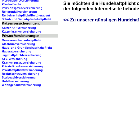
Pferdelebensversicherung
Sie möchten die Hundehaftpflicht 
Pferde-Kombi
der folgenden Internetseite befind
Pensionspferdeversicherung
Reiterunfallversicherung
Reitlehrerhaftpflicht/Reittherapeut
<< Zu unserer günstigen Hundehaftp
Schul- und Verleihpferdehaftpflicht
Katzenversicherungen:
Katzen-OP-Versicherung
Katzenkrankenversicherung
Private Versicherungen:
Gewässerschadenhaftpflicht
Glasbruchversicherung
Haus- und Grundbesitzerhaftpflicht
Hausratversicherung
Jagdhaftpflichtversicherung
KFZ-Versicherung
Krankenzusatzversicherung
Private Krankenversicherung
Privathaftpflichtversicherung
Rechtsschutzversicherung
Sterbegeldversicherung
Unfallversicherung
Wohngebäudeversicherung