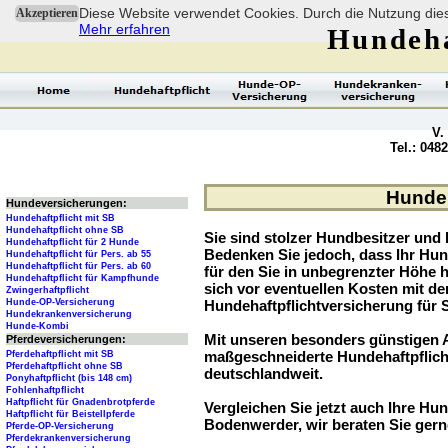
Diese Website verwendet Cookies. Durch die Nutzung dies
Akzeptieren
Mehr erfahren
Hundeha
V.
Tel.: 048
Hundeh
Hundeversicherungen:
Hundehaftpflicht mit SB
Hundehaftpflicht ohne SB
Sie sind stolzer Hundbesitzer und l
Hundehaftpflicht für 2 Hunde
Bedenken Sie jedoch, dass Ihr Hu
Hundehaftpflicht für Pers. ab 55
Hundehaftpflicht für Pers. ab 60
für den Sie in unbegrenzter Höhe 
Hundehaftpflicht für Kampfhunde
sich vor eventuellen Kosten mit d
Zwingerhaftpflicht
Hunde-OP-Versicherung
Hundehaftpflichtversicherung für 
Hundekrankenversicherung
Hunde-Kombi
Mit unseren besonders günstigen A
Pferdeversicherungen:
maßgeschneiderte Hundehaftpflich
Pferdehaftpflicht mit SB
Pferdehaftpflicht ohne SB
deutschlandweit.
Ponyhaftpflicht (bis 148 cm)
Fohlenhaftpflicht
Haftpflicht für Gnadenbrotpferde
Vergleichen Sie jetzt auch Ihre Hund
Haftpflicht für Beistellpferde
Bodenwerder, wir beraten Sie gern
Pferde-OP-Versicherung
Pferdekrankenversicherung