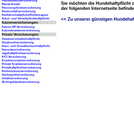
Pferdelebensversicherung
Sie möchten die Hundehaftpflicht 
Pferde-Kombi
der folgenden Internetseite befind
Pensionspferdeversicherung
Reiterunfallversicherung
Reitlehrerhaftpflicht/Reittherapeut
<< Zu unserer günstigen Hundehaftp
Schul- und Verleihpferdehaftpflicht
Katzenversicherungen:
Katzen-OP-Versicherung
Katzenkrankenversicherung
Private Versicherungen:
Gewässerschadenhaftpflicht
Glasbruchversicherung
Haus- und Grundbesitzerhaftpflicht
Hausratversicherung
Jagdhaftpflichtversicherung
KFZ-Versicherung
Krankenzusatzversicherung
Private Krankenversicherung
Privathaftpflichtversicherung
Rechtsschutzversicherung
Sterbegeldversicherung
Unfallversicherung
Wohngebäudeversicherung