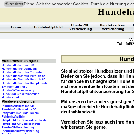
Diese Website verwendet Cookies. Durch die Nutzung dies
Akzeptieren
Hundeha
V.
Tel.: 048
Hunde
Hundeversicherungen:
Hundehaftpflicht mit SB
Hundehaftpflicht ohne SB
Sie sind stolzer Hundbesitzer und l
Hundehaftpflicht für 2 Hunde
Bedenken Sie jedoch, dass Ihr Hu
Hundehaftpflicht für Pers. ab 55
Hundehaftpflicht für Pers. ab 60
für den Sie in unbegrenzter Höhe 
Hundehaftpflicht für Kampfhunde
sich vor eventuellen Kosten mit d
Zwingerhaftpflicht
Hunde-OP-Versicherung
Hundehaftpflichtversicherung für 
Hundekrankenversicherung
Hunde-Kombi
Mit unseren besonders günstigen A
Pferdeversicherungen:
maßgeschneiderte Hundehaftpflich
Pferdehaftpflicht mit SB
Pferdehaftpflicht ohne SB
deutschlandweit.
Ponyhaftpflicht (bis 148 cm)
Fohlenhaftpflicht
Haftpflicht für Gnadenbrotpferde
Vergleichen Sie jetzt auch Ihre Hun
Haftpflicht für Beistellpferde
wir beraten Sie gerne.
Pferde-OP-Versicherung
Pferdekrankenversicherung