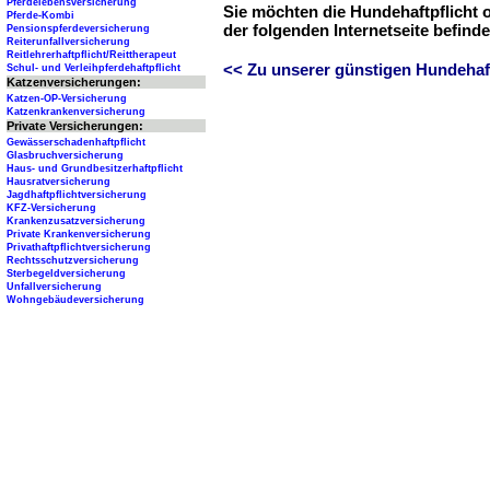
Pferdelebensversicherung
Sie möchten die Hundehaftpflicht 
Pferde-Kombi
der folgenden Internetseite befind
Pensionspferdeversicherung
Reiterunfallversicherung
Reitlehrerhaftpflicht/Reittherapeut
<< Zu unserer günstigen Hundehaftp
Schul- und Verleihpferdehaftpflicht
Katzenversicherungen:
Katzen-OP-Versicherung
Katzenkrankenversicherung
Private Versicherungen:
Gewässerschadenhaftpflicht
Glasbruchversicherung
Haus- und Grundbesitzerhaftpflicht
Hausratversicherung
Jagdhaftpflichtversicherung
KFZ-Versicherung
Krankenzusatzversicherung
Private Krankenversicherung
Privathaftpflichtversicherung
Rechtsschutzversicherung
Sterbegeldversicherung
Unfallversicherung
Wohngebäudeversicherung