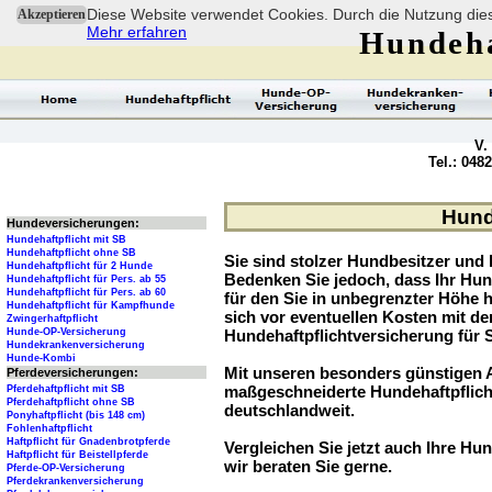
Diese Website verwendet Cookies. Durch die Nutzung dies
Akzeptieren
Mehr erfahren
Hundeha
V.
Tel.: 048
Hunde
Hundeversicherungen:
Hundehaftpflicht mit SB
Hundehaftpflicht ohne SB
Sie sind stolzer Hundbesitzer und l
Hundehaftpflicht für 2 Hunde
Bedenken Sie jedoch, dass Ihr Hu
Hundehaftpflicht für Pers. ab 55
Hundehaftpflicht für Pers. ab 60
für den Sie in unbegrenzter Höhe 
Hundehaftpflicht für Kampfhunde
sich vor eventuellen Kosten mit d
Zwingerhaftpflicht
Hunde-OP-Versicherung
Hundehaftpflichtversicherung für 
Hundekrankenversicherung
Hunde-Kombi
Mit unseren besonders günstigen A
Pferdeversicherungen:
maßgeschneiderte Hundehaftpflich
Pferdehaftpflicht mit SB
Pferdehaftpflicht ohne SB
deutschlandweit.
Ponyhaftpflicht (bis 148 cm)
Fohlenhaftpflicht
Haftpflicht für Gnadenbrotpferde
Vergleichen Sie jetzt auch Ihre Hund
Haftpflicht für Beistellpferde
wir beraten Sie gerne.
Pferde-OP-Versicherung
Pferdekrankenversicherung