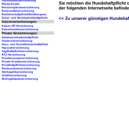
Pferdelebensversicherung
Sie möchten die Hundehaftpflicht 
Pferde-Kombi
der folgenden Internetseite befind
Pensionspferdeversicherung
Reiterunfallversicherung
Reitlehrerhaftpflicht/Reittherapeut
<< Zu unserer günstigen Hundehaftp
Schul- und Verleihpferdehaftpflicht
Katzenversicherungen:
Katzen-OP-Versicherung
Katzenkrankenversicherung
Private Versicherungen:
Gewässerschadenhaftpflicht
Glasbruchversicherung
Haus- und Grundbesitzerhaftpflicht
Hausratversicherung
Jagdhaftpflichtversicherung
KFZ-Versicherung
Krankenzusatzversicherung
Private Krankenversicherung
Privathaftpflichtversicherung
Rechtsschutzversicherung
Sterbegeldversicherung
Unfallversicherung
Wohngebäudeversicherung