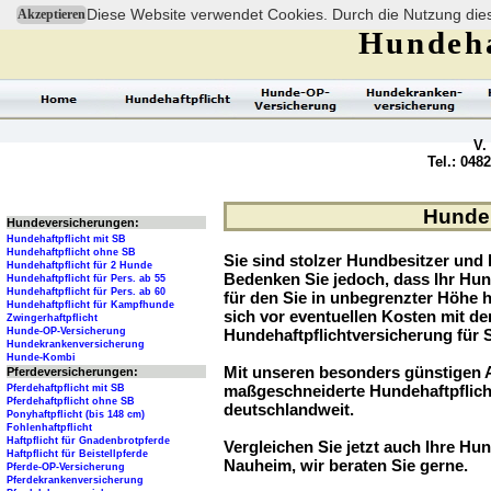
Diese Website verwendet Cookies. Durch die Nutzung dies
Akzeptieren
Hundeha
V.
Tel.: 048
Hundeh
Hundeversicherungen:
Hundehaftpflicht mit SB
Hundehaftpflicht ohne SB
Sie sind stolzer Hundbesitzer und l
Hundehaftpflicht für 2 Hunde
Bedenken Sie jedoch, dass Ihr Hu
Hundehaftpflicht für Pers. ab 55
Hundehaftpflicht für Pers. ab 60
für den Sie in unbegrenzter Höhe 
Hundehaftpflicht für Kampfhunde
sich vor eventuellen Kosten mit d
Zwingerhaftpflicht
Hunde-OP-Versicherung
Hundehaftpflichtversicherung für 
Hundekrankenversicherung
Hunde-Kombi
Mit unseren besonders günstigen A
Pferdeversicherungen:
maßgeschneiderte Hundehaftpflich
Pferdehaftpflicht mit SB
Pferdehaftpflicht ohne SB
deutschlandweit.
Ponyhaftpflicht (bis 148 cm)
Fohlenhaftpflicht
Haftpflicht für Gnadenbrotpferde
Vergleichen Sie jetzt auch Ihre Hun
Haftpflicht für Beistellpferde
Nauheim, wir beraten Sie gerne.
Pferde-OP-Versicherung
Pferdekrankenversicherung