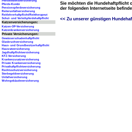
Pferdelebensversicherung
Sie möchten die Hundehaftpflicht 
Pferde-Kombi
der folgenden Internetseite befind
Pensionspferdeversicherung
Reiterunfallversicherung
Reitlehrerhaftpflicht/Reittherapeut
<< Zu unserer günstigen Hundehaftp
Schul- und Verleihpferdehaftpflicht
Katzenversicherungen:
Katzen-OP-Versicherung
Katzenkrankenversicherung
Private Versicherungen:
Gewässerschadenhaftpflicht
Glasbruchversicherung
Haus- und Grundbesitzerhaftpflicht
Hausratversicherung
Jagdhaftpflichtversicherung
KFZ-Versicherung
Krankenzusatzversicherung
Private Krankenversicherung
Privathaftpflichtversicherung
Rechtsschutzversicherung
Sterbegeldversicherung
Unfallversicherung
Wohngebäudeversicherung