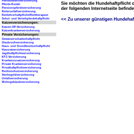
Pferdelebensversicherung
Sie möchten die Hundehaftpflicht 
Pferde-Kombi
der folgenden Internetseite befind
Pensionspferdeversicherung
Reiterunfallversicherung
Reitlehrerhaftpflicht/Reittherapeut
<< Zu unserer günstigen Hundehaftp
Schul- und Verleihpferdehaftpflicht
Katzenversicherungen:
Katzen-OP-Versicherung
Katzenkrankenversicherung
Private Versicherungen:
Gewässerschadenhaftpflicht
Glasbruchversicherung
Haus- und Grundbesitzerhaftpflicht
Hausratversicherung
Jagdhaftpflichtversicherung
KFZ-Versicherung
Krankenzusatzversicherung
Private Krankenversicherung
Privathaftpflichtversicherung
Rechtsschutzversicherung
Sterbegeldversicherung
Unfallversicherung
Wohngebäudeversicherung