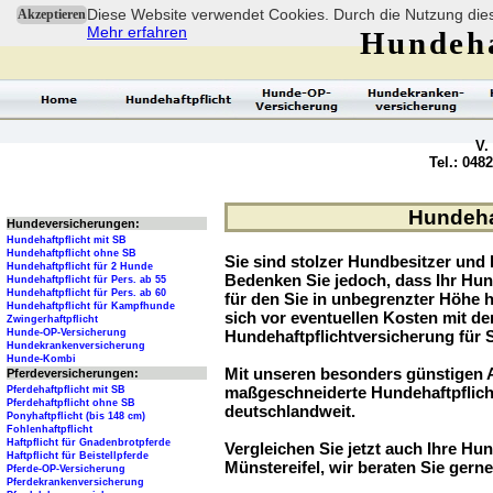
Diese Website verwendet Cookies. Durch die Nutzung dies
Akzeptieren
Mehr erfahren
Hundeha
V.
Tel.: 048
Hundehaf
Hundeversicherungen:
Hundehaftpflicht mit SB
Hundehaftpflicht ohne SB
Sie sind stolzer Hundbesitzer und l
Hundehaftpflicht für 2 Hunde
Bedenken Sie jedoch, dass Ihr Hu
Hundehaftpflicht für Pers. ab 55
Hundehaftpflicht für Pers. ab 60
für den Sie in unbegrenzter Höhe 
Hundehaftpflicht für Kampfhunde
sich vor eventuellen Kosten mit d
Zwingerhaftpflicht
Hunde-OP-Versicherung
Hundehaftpflichtversicherung für 
Hundekrankenversicherung
Hunde-Kombi
Mit unseren besonders günstigen A
Pferdeversicherungen:
maßgeschneiderte Hundehaftpflich
Pferdehaftpflicht mit SB
Pferdehaftpflicht ohne SB
deutschlandweit.
Ponyhaftpflicht (bis 148 cm)
Fohlenhaftpflicht
Haftpflicht für Gnadenbrotpferde
Vergleichen Sie jetzt auch Ihre Hun
Haftpflicht für Beistellpferde
Münstereifel, wir beraten Sie gerne
Pferde-OP-Versicherung
Pferdekrankenversicherung